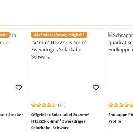
ich*
USt-freie Lieferung möglich*
(11)
se + Stecker
Offgridtec Solarkabel 2x4mm²
Endkappe PA 
I
H1Z2Z2-K 4mm² Zweiadriges
Profile
Solarkabel Schwarz