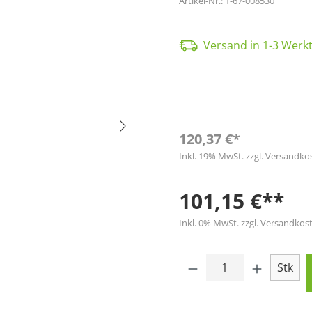
Artikel-Nr.:
1-67-008530
Versand in 1-3 Werkt
120,37 €*
Inkl. 19% MwSt. zzgl. Versandko
101,15 €**
Inkl. 0% MwSt. zzgl. Versandkost
Produkt Anzahl: 
Stk