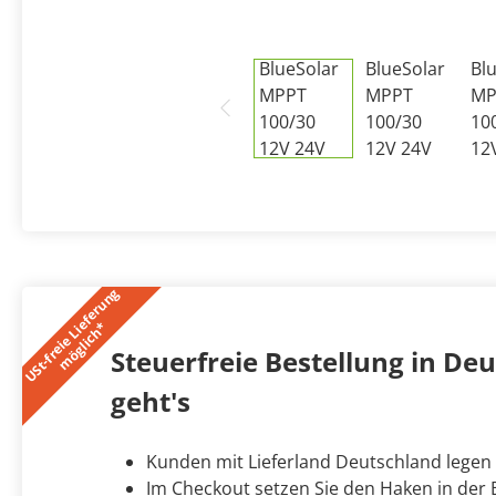
U
S
t
-
f
r
e
i
e
L
i
e
f
e
r
u
n
g
m
ö
g
l
i
c
h
*
Steuerfreie Bestellung in Deut
geht's
Kunden mit Lieferland Deutschland legen
Im Checkout setzen Sie den Haken in der B