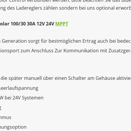
or Control verbunden werden. Bitte beachten Sie das Blu
mfang des Ladereglers zählen sondern bei uns optional erwo
lar 100/30 30A 12V 24V
MPPT
n Generation sorgt für bestmöglichen Ertrag auch bei bed
tionsport zum Anschluss Zur Kommunikation mit Zusatzger
die später manuell über einen Schalter am Gehäuse aktivi
Leerlaufspannung
0W bei 24V Systemen
g
thmus
mungsoption