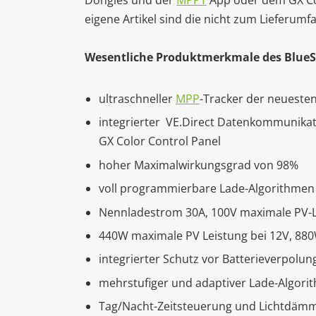
Dongles und der
MPPT
App oder dem GX Col
eigene Artikel sind die nicht zum Lieferu
Wesentliche Produktmerkmale des BlueSo
ultraschneller
MPP
-Tracker der neueste
integrierter VE.Direct Datenkommunika
GX Color Control Panel
hoher Maximalwirkungsgrad von 98%
voll programmierbare Lade-Algorithmen 
Nennladestrom 30A, 100V maximale PV-
440W maximale PV Leistung bei 12V, 88
integrierter Schutz vor Batterieverpolun
mehrstufiger und adaptiver Lade-Algori
Tag/Nacht-Zeitsteuerung und Lichtdäm