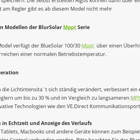
speichern. Die Selbst erstellten Algos können dann über e
 am Regler gibt es ab diesem Model nicht mehr
en Modellen der BlurSolar
Mppt
Serie
Model verfügt der BlueSolar 100/30
Mppt
über einen Überhi
rreichen einer normalen Betriebstemperatur.
neration
e Lichtintensita¨t sich ständig verändert, verbessert ein
eglern um bis zu 30 % und im Vergleich zu langsameren
MP
novative Technologien wie den VE.Direct Kommunikationsport
in Echtzeit und Anzeige des Verlaufs
ablets, Macbooks und andere Geräte können zum Beispiel 