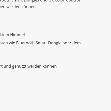
etooth Smart Dongles und GX Color Control
rben werden können.
ecktem Himmel
äten wie Bluetooth Smart Dongle oder dem
ert und genutzt werden können