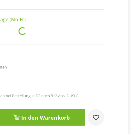
age (Mo-Fr)
Loading...
sten
en bei Bestellung in DE nach §12 Abs. 3 UStG
Gib den gewünschten Wert ein oder benut
In den Warenkorb