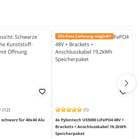
USt-freie Lieferung möglich*
(12)
(1)
schwarz für 40x40 Alu
4x Pylontech US5000 LiFePO4 48V +
P
Brackets + Anschlusskabel 19,2kWh
B
Speicherpaket