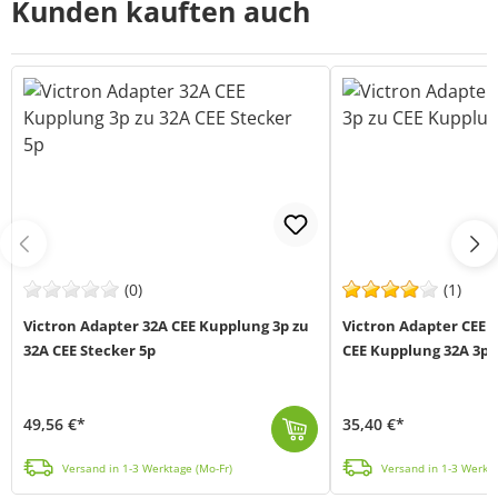
Kunden kauften auch
(0)
(1)
Victron Adapter 32A CEE Kupplung 3p zu
Victron Adapter CEE 
32A CEE Stecker 5p
CEE Kupplung 32A 3p 
49,56 €*
35,40 €*
Victron Adapter 32A CEE Kupplung 3-polig zu 32A CEE Stecker 5-polig. max. Strom: 32A max. Spannung: 250V AC In der Victron Landstromkabel-Serie für...
Victron Adapter CEE-Stecker 16A 250V 3-polig auf CEE-Kupplung 32A 250V 3-polig max. Strom: 32A max. Spannung: 250V AC In der Victron Landstromkabel-...
Versand in 1-3 Werktage (Mo-Fr)
Versand in 1-3 Werkta