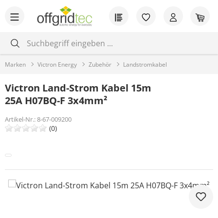
Zum Hauptinhalt springen
Du hast 0 Produkt
War
Marken
Victron Energy
Zubehör
Landstromkabel
Victron Land-Strom Kabel 15m
25A H07BQ-F 3x4mm²
Artikel-Nr.:
8-67-009200
(0)
Bildergalerie überspringen