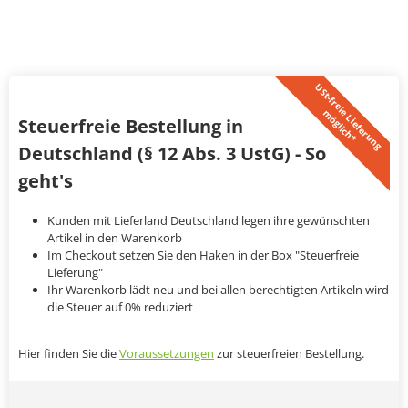
U
S
t
-
f
r
e
i
L
i
e
f
e
r
u
n
g
ö
g
l
i
c
h
*
e
m
Steuerfreie Bestellung in
Deutschland (§ 12 Abs. 3 UstG) - So
geht's
Kunden mit Lieferland Deutschland legen ihre gewünschten
Artikel in den Warenkorb
Im Checkout setzen Sie den Haken in der Box "Steuerfreie
Lieferung"
Ihr Warenkorb lädt neu und bei allen berechtigten Artikeln wird
die Steuer auf 0% reduziert
Hier finden Sie die
Voraussetzungen
zur steuerfreien Bestellung.