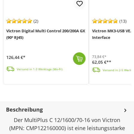
(2)
(13)
Victron Digital Multi Control 200/200A GX
Victron MK3-USB VE.B
(90º RJ45)
Interface
73,84 €*
126,44 €*
62,05 €**
Das Victron Digital Multi Control Panel (MPN DMC000200010R) dient zur Fernsteuerung von Multiplus- und Quattro Wechselrichtern und basiert auf dem VE....
Das MK3 USB zu VE.Bus Interface von Victron Energy (MPN ASS030140000) verbindet I
Versand in 1-3 Werktage (Mo-Fr)
Versand in 2-5 Werkta
Beschreibung
Der MultiPlus C 12/1600/70-16 von Victron
(MPN: CMP122160000) ist eine leistungsstarke