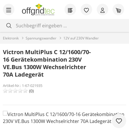
Zum Hauptinhalt springen
Du hast 0 Produkt
War
Elektronik
Spannungswandler
12V auf 230V Wandler
Victron MultiPlus C 12/1600/70-
16 Gerätekombination 230V
VE.Bus 1300W Wechselrichter
70A Ladegerät
Artikel-Nr.:
1-67-021935
(0)
Bildergalerie überspringen