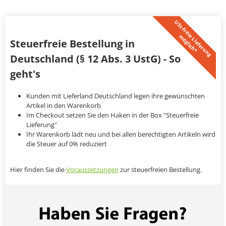
U
S
t
-
f
r
e
i
L
i
e
f
e
r
u
n
g
ö
g
l
i
c
h
*
e
m
Steuerfreie Bestellung in
Deutschland (§ 12 Abs. 3 UstG) - So
geht's
Kunden mit Lieferland Deutschland legen ihre gewünschten
Artikel in den Warenkorb
Im Checkout setzen Sie den Haken in der Box "Steuerfreie
Lieferung"
Ihr Warenkorb lädt neu und bei allen berechtigten Artikeln wird
die Steuer auf 0% reduziert
Hier finden Sie die
Voraussetzungen
zur steuerfreien Bestellung.