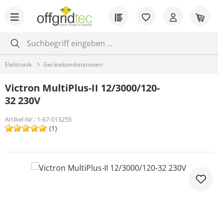
Zum Hauptinhalt springen
Du hast 0 Produkt
War
Elektronik
Gerätekombinationen
Victron MultiPlus-II 12/3000/120-
32 230V
Artikel-Nr.:
1-67-013255
(1)
Bildergalerie überspringen