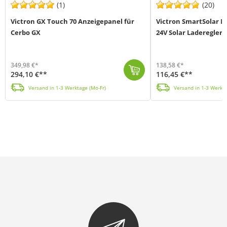
(1)
(20)
Victron GX Touch 70 Anzeigepanel für
Victron SmartSolar M
Cerbo GX
24V Solar Laderegler
349,98 €*
138,58 €*
294,10 €**
116,45 €**
Das GX Touch 70 Display von Victron Energy (MPN BPP900455070) ist das Anzeige-Zubehör für die Cerbo GX Kommunikationszentrale. Das 7-Zoll-Touchscreen-...
Der Victron Energy SmartSolar MPPT 100/30 30A 12V/24V Solar Laderegler (MPN SCC110030210), i
Versand in 1-3 Werktage (Mo-Fr)
Versand in 1-3 Werkta