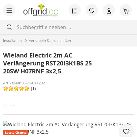
Zum Hauptinhalt springen
Du hast 0 Produkt
War
Installation
verkabeln & anschließen
Wieland Electric 2m AC
Verlängerung RST20I3K1BS 25
20SW H07RNF 3x2,5
Artikel-Nr.:
8-76-011202
(1)
Bildergalerie überspringen
Letzte Chance