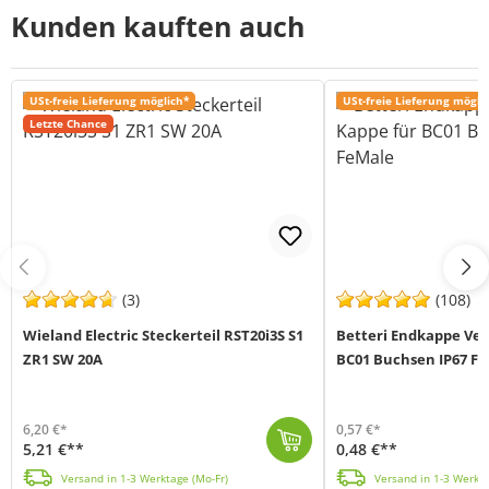
Kunden kauften auch
USt-freie Lieferung möglich*
USt-freie Lieferung mögli
Letzte Chance
(3)
(108)
Wieland Electric Steckerteil RST20i3S S1
Betteri Endkappe Ver
ZR1 SW 20A
BC01 Buchsen IP67 F
6,20 €*
0,57 €*
5,21 €**
0,48 €**
Der RST20i3 Steckverbinder von Wieland (96.032.4053.1) ist ein 3-poliges Steckerteil der Serie RST mit Polyamid-Gehäuse und CuZn-Kontakt, Zugentlastun...
Die Endkappe von Betterie (MPN BC01C) wird zum Verschluss der nicht verwendeten 3 poligen AC-Buch
Versand in 1-3 Werktage (Mo-Fr)
Versand in 1-3 Werkta