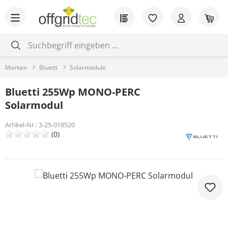
Zum Hauptinhalt springen
Du hast 0 Produkt
War
Marken
Bluetti
Solarmodule
Bluetti 255Wp MONO-PERC
Solarmodul
Artikel-Nr.:
3-25-018520
(0)
Bildergalerie überspringen