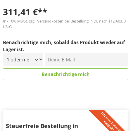
311,41 €**
Inkl. 0% MwSt. zzgl. Versandkosten bei Bestellung in DE nach §12 Abs. 3
UStG
Benachrichtige mich, sobald das Produkt wieder auf
Lager ist.
Deine E-Mail
Benachrichtige mich
U
S
t
-
f
r
e
i
L
i
e
f
e
r
u
n
g
ö
g
l
i
c
h
*
e
m
Steuerfreie Bestellung in