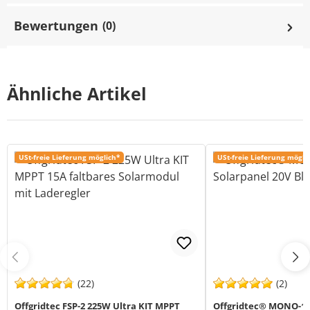
Bewertungen
(0)
Ähnliche Artikel
USt-freie Lieferung möglich*
USt-freie Lieferung mögli
(22)
(2)
Offgridtec FSP-2 225W Ultra KIT MPPT
Offgridtec® MONO-130