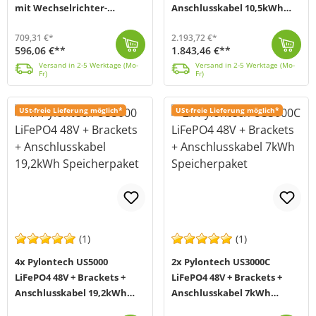
mit Wechselrichter-
Anschlusskabel 10,5kWh
Anschlusskabelset
Speicherpaket
709,31 €*
2.193,72 €*
596,06 €**
1.843,46 €**
Bei der US3000C (MPN US3000C) von Pylontech handelt es sich um einen Lithiumspeicher der neuesten Generation. Der Speicher wurde speziell dafür entwic...
Versand in 2-5 Werktage (Mo-Fr)
In diesem Bundle von Offgridtec (MPN 016090) werden Ihnen zusätzlich zum Pylontech US3000C LiFePO4 Akku dazu passende Brackets, die für eine bessere L...
Versand in 2-5 Werktage (Mo-Fr)
Versand in 2-5 Werktage (Mo-
Versand in 2-5 Werktage (Mo-
Fr)
Fr)
USt-freie Lieferung möglich*
USt-freie Lieferung möglich*
(1)
(1)
4x Pylontech US5000
2x Pylontech US3000C
LiFePO4 48V + Brackets +
LiFePO4 48V + Brackets +
Anschlusskabel 19,2kWh
Anschlusskabel 7kWh
Speicherpaket
Speicherpaket