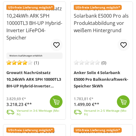
USt-freie Lieferung möglich*
USt-freie Lieferung möglich*
Weitere Ausführungen erhältlich
(1)
(0)
Growatt Nachrüstsatz
Anker Solix 4 Solarbank
10,24kWh ARK SPH 10000TL3
E5000 Pro Balkonkraftwerk-
BH-UP Hybrid-Inverter
Speicher 5kWh
LiFePO4-Speicher
3.829,69 €*
1.783,81 €*
3.218,23 €**
1.499,00 €**
Der Speicher-Nachrüstsatz von Growatt eignet sich ideal zur Erweiterung deiner bestehenden Solaranlage. Das System umfasst (je nach Auswahl) 3-10 ARK ...
Versand in 3-6 Werktage (Mo-Fr)
Die Solarbank 4 E5000 Pro von Anker (MPN: AE1033Z1-20) ist ein smarter, KI-optimierter Speicher für dein Balkonkraftwerk. Die All-in-One Lösung verein...
Versand in 2-5 Werktage (Mo-Fr)
Versand in 3-6 Werktage (Mo-
Versand in 2-5 Werktage (Mo-
Fr)
Fr)
USt-freie Lieferung möglich*
USt-freie Lieferung möglich*