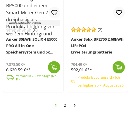
Weitere Ausführungen erhältlich
(0)
(2)
Anker 30kWh SOLIX 4 E5000
Anker Solix BP2700 2,68kWh
PRO All-in-One
LiFePO4
Speichersystem und 5x
Erweiterungsbatterie
BP5000 Erweiterungsakku
7.878,50 €*
704,49 €*
inkl. Smart Meter
6.620,59 €**
592,01 €**
Die SOLIX 4 All-in-One Speichereinheit von Anker (MPN: 025175) setzt neue Maßstäbe als KI-gestützte Energielösung für dein Balkonkraftwerk. Im Kern de...
Versand in 2-5 Werktage (Mo-Fr)
Mit dieser LiFePO4-Erweiterungsbatterie BP2700 von Anker (MPN: A17C53Z1-85) erhöhst du die Kapazität deine Solix 3 Pro Solarbank um 2,68kWh. Du kannst...
Produkt ist voraussichtlich verfügbar ab 7. August 2026
Versand in 2-5 Werktage (Mo-
Produkt ist voraussichtlich
Fr)
verfügbar ab 7. August 2026
Seite
1
2
Seite