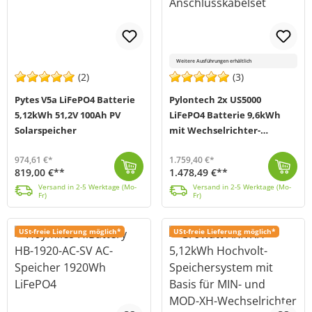
Weitere Ausführungen erhältlich
(2)
(3)
Pytes V5a LiFePO4 Batterie
Pylontech 2x US5000
5,12kWh 51,2V 100Ah PV
LiFePO4 Batterie 9,6kWh
Solarspeicher
mit Wechselrichter-
Anschlusskabelset
974,61 €*
1.759,40 €*
819,00 €**
1.478,49 €**
Das Batteriemodul V5 alpha von Pytes (MPN 110402100134) ist mit der neuesten LiFePO4-Zellentechnologie ausgestattet und bietet dir eine sehr lange Leb...
Versand in 2-5 Werktage (Mo-Fr)
Bei der US5000 von Pylontech handelt es sich um einen Lithiumspeicher der neuesten Generation. Der Speicher wurde speziell dafür entwickelt, die hohen...
Versand in 2-5 Werktage (Mo-Fr)
Versand in 2-5 Werktage (Mo-
Versand in 2-5 Werktage (Mo-
Fr)
Fr)
USt-freie Lieferung möglich*
USt-freie Lieferung möglich*