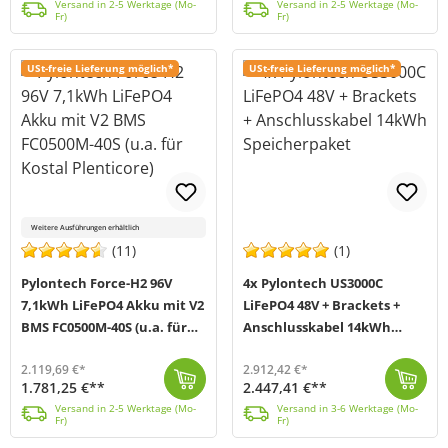
Versand in 2-5 Werktage (Mo-
Versand in 2-5 Werktage (Mo-
Fr)
Fr)
USt-freie Lieferung möglich*
USt-freie Lieferung möglich*
Weitere Ausführungen erhältlich
(11)
(1)
Pylontech Force-H2 96V
4x Pylontech US3000C
7,1kWh LiFePO4 Akku mit V2
LiFePO4 48V + Brackets +
BMS FC0500M-40S (u.a. für
Anschlusskabel 14kWh
Kostal Plenticore)
Speicherpaket
2.119,69 €*
2.912,42 €*
1.781,25 €**
2.447,41 €**
Bei dem Force-H2 Stromspeichersystem von Pylontech (MPN FH9637M) handelt es sich um einen 96V Hochvolt-Akku der neuesten Generation, welcher zum erneu...
Versand in 2-5 Werktage (Mo-Fr)
In diesem Bundle von Offgridtec (MPN 016095) werden Ihnen zusätzlich zum Pylontech US3000C LiFePO4 Akku dazu passende Brackets, die für eine bessere L...
Versand in 3-6 Werktage (Mo-Fr)
Versand in 2-5 Werktage (Mo-
Versand in 3-6 Werktage (Mo-
Fr)
Fr)