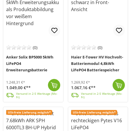
(0)
(0)
Anker Solix BP5000 5kWh
Haier E-Tower HV Hochvolt-
LiFePO4
Batteriemodul 4,8kWh
Erweiterungsbatterie
LiFePO4 Batteriespeicher
1.248,31 €*
1.269,92 €*
1.049,00 €**
1.067,16 €**
Mit dieser LiFePO4-Erweiterungsbatterie BP5000 von Anker (MPN: BP5000) kannst du die Kapazität deiner Solix 4 E5000 Pro Solarbank spielend leicht um 5...
Versand in 2-5 Werktage (Mo-Fr)
Das Hochvolt-Batteriemodul von Haier (MPN: HBHS-4.8KB1/LPP) besitzt eine Kapazität von 4,8 kWh und setzt auf die besonders sichere und langlebige Lith...
Versand in 2-5 Werktage (Mo-Fr)
Versand in 2-5 Werktage (Mo-
Versand in 2-5 Werktage (Mo-
Fr)
Fr)
USt-freie Lieferung möglich*
USt-freie Lieferung möglich*