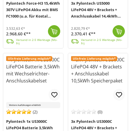
Pylontech Force-H3 15,4kWh
3x Pylontech US5000
307V LiFePO4 Akku mit BMS
LiFePO4 48V + Brackets +
FC1000 (u.a. für Kostal
Anschlusskabel 14,4kWh
Plenticore) Batterieturm
Speicherpaket
3.532,63 €*
2.820,79 €*
2.968,60 €**
2.370,41 €**
Bei dem Force-H3 Stromspeichersystem von Pylontech (MPN FH10050) handelt es sich um einen Hochvolt-Akku der neuesten Generation, welcher zum erneuten ...
Versand in 2-5 Werktage (Mo-Fr)
In diesem Bundle von Offgridtec (MPN 016105) werden Ihnen zusätzlich zum Pylontech US5000 LiFePO4 Akku dazu passende Brackets, die für eine bessere Lu...
Versand in 2-5 Werktage (Mo-Fr)
Versand in 2-5 Werktage (Mo-
Versand in 2-5 Werktage (Mo-
Fr)
Fr)
USt-freie Lieferung möglich*
USt-freie Lieferung möglich*
Weitere Ausführungen erhältlich
(2)
(0)
Pylontech 1x US3000C
3x Pylontech US3000C
LiFePO4 Batterie 3,5kWh
LiFePO4 48V + Brackets +