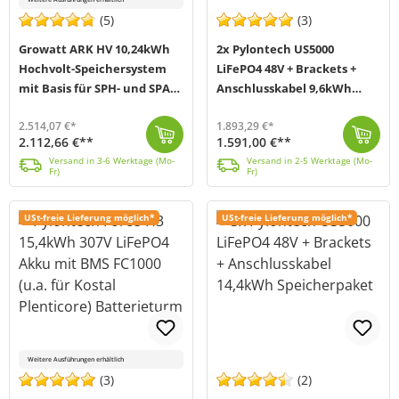
(5)
(3)
Growatt ARK HV 10,24kWh
2x Pylontech US5000
Hochvolt-Speichersystem
LiFePO4 48V + Brackets +
mit Basis für SPH- und SPA-
Anschlusskabel 9,6kWh
Wechselrichter
Speicherpaket
2.514,07 €*
1.893,29 €*
2.112,66 €**
1.591,00 €**
Das ARK Hochvolt-Speichersystem von Growatt ist durch sein modulares Konzept flexibel einsetzbar und bei Bedarf erweiterbar. Ein Batterieturm kann mit...
Versand in 3-6 Werktage (Mo-Fr)
In diesem Bundle von Offgridtec (MPN 016100) werden Ihnen zusätzlich zum Pylontech US5000 LiFePO4 Akku dazu passende Brackets, die für eine bessere Lu...
Versand in 2-5 Werktage (Mo-Fr)
Versand in 3-6 Werktage (Mo-
Versand in 2-5 Werktage (Mo-
Fr)
Fr)
USt-freie Lieferung möglich*
USt-freie Lieferung möglich*
Weitere Ausführungen erhältlich
(3)
(2)