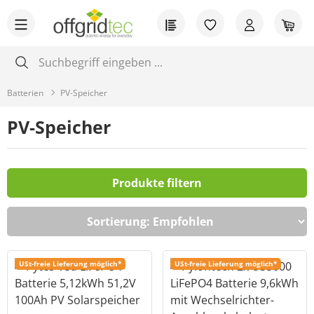
Zum Hauptinhalt springen
Du hast 0 Produkt
War
Batterien
PV-Speicher
PV-Speicher
Produkte filtern
USt-freie Lieferung möglich*
USt-freie Lieferung möglich*