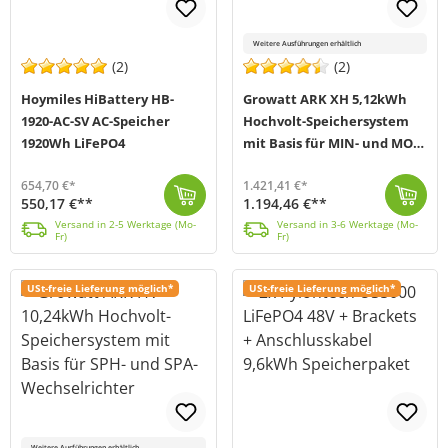
Weitere Ausführungen erhältlich
(2)
(2)
Hoymiles HiBattery HB-
Growatt ARK XH 5,12kWh
1920-AC-SV AC-Speicher
Hochvolt-Speichersystem
1920Wh LiFePO4
mit Basis für MIN- und MOD-
XH-Wechselrichter
654,70 €*
1.421,41 €*
550,17 €**
1.194,46 €**
Das HB-1920-AC-SV von Hoymiles (MPN: HB-1920-AC-SV) ist eine clevere Lösung zur Speicherung und Nutzung von Solarenergie im privaten Bereich. Es eigne...
Versand in 2-5 Werktage (Mo-Fr)
Das ARK Hochvolt-Speichersystem von Growatt ist durch sein modulares Konzept flexibel einsetzbar und bei Bedarf erweiterbar. Ein Batterieturm kann mit...
Versand in 3-6 Werktage (Mo-Fr)
Versand in 2-5 Werktage (Mo-
Versand in 3-6 Werktage (Mo-
Fr)
Fr)
USt-freie Lieferung möglich*
USt-freie Lieferung möglich*
Weitere Ausführungen erhältlich