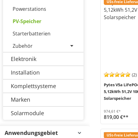
USt-freie Liefer
Powerstations
PV-Speicher
Starterbatterien
Zubehör
Elektronik
Installation
(2)
Pytes V5a LiFePO
Komplettsysteme
5,12kWh 51,2V 10
Solarspeicher
Marken
974,61 €*
Solarmodule
819,00 €**
Das Batteriemodul V5 alpha von Pytes (MPN 110402100134) ist mit der neuesten LiFePO4-Zellentechnologie ausg
Versand in 2-5 Werktage (Mo-Fr)
Anwendungsgebiet
USt-freie Liefer