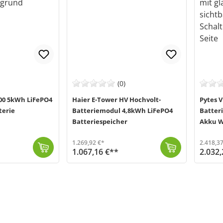
(0)
000 5kWh LiFePO4
Haier E-Tower HV Hochvolt-
Pytes V
terie
Batteriemodul 4,8kWh LiFePO4
Batter
Batteriespeicher
Akku W
Nieder
1.269,92 €*
2.418,37
1.067,16 €**
2.032,
Das Hochvolt-Batteriemodul von Haier (MPN: HBHS-4.8KB1/LPP) besitzt eine Kapazität von 4,8 kWh und setzt auf die besonders sichere und langlebige Lith...
Versand in 2-5 Werktage (Mo-Fr)
Der Pytes V16 LiFePO4 Batteriespe
Versand in