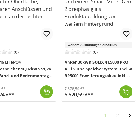
Weitere Ausführungen erhältlich
(0)
(0)
16 LiFePO4
Anker 30kWh SOLIX 4 E5000 PRO
iespeicher 16,07kWh 51,2V
All-in-One Speichersystem und 5x
and- und Bodenmontage
BP5000 Erweiterungsakku inkl.
volt
Smart Meter
 €*
7.878,50 €*
24 €**
6.620,59 €**
icher (MPN: 110402100209) ist ein leistungsstarker Niedervolt-Energiespeicher für private sowie kleinere gewerbliche ...
 2-5 Werktage (Mo-Fr)
Die SOLIX 4 All-in-One Speichereinheit von Anker (MPN: 025175) setzt neue Maßstäbe als KI-gestützte Energielösung für dein Balkonkraftwerk. Im Kern de...
Versand in 2-5 Werktage (Mo-Fr)
Seite
Seite
1
2