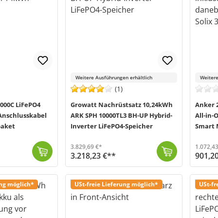
Weitere Ausführungen erhältlich
Weitere
(1)
000C LiFePO4
Growatt Nachrüstsatz 10,24kWh
Anker 
 Anschlusskabel
ARK SPH 10000TL3 BH-UP Hybrid-
All-in-
paket
Inverter LiFePO4-Speicher
Smart 
3.829,69 €*
1.072,43
3.218,23 €**
901,2
Der Speicher-Nachrüstsatz von Growatt eignet sich ideal zur Erweiterung deiner bestehenden Solaranlage. Das System umfasst (je nach Auswahl) 3-10 ARK ...
Versand in 3-6 Werktage (Mo-Fr)
Die SOLIX 3 All-in-One Speichereinheit 
Versand in
ung möglich*
USt-freie Lieferung möglich*
USt-fr