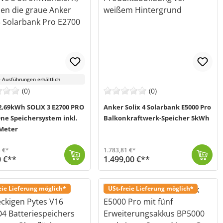
 Ausführungen erhältlich
(0)
(0)
2,69kWh SOLIX 3 E2700 PRO
Anker Solix 4 Solarbank E5000 Pro
One Speichersystem inkl.
Balkonkraftwerk-Speicher 5kWh
Meter
 €*
1.783,81 €*
0 €**
1.499,00 €**
von Anker (MPN: 024020) ist eine KI-optimierte Energielösung für dein Balkonkraftwerk. Im Herzen des Systems in...
 2-5 Werktage (Mo-Fr)
Die Solarbank 4 E5000 Pro von Anker (MPN: AE1033Z1-20) ist ein smarter, KI-optimierter Speicher für dein Balkonkraftwerk. Die All-in-One Lösung verein...
Versand in 2-5 Werktage (Mo-Fr)
eie Lieferung möglich*
USt-freie Lieferung möglich*