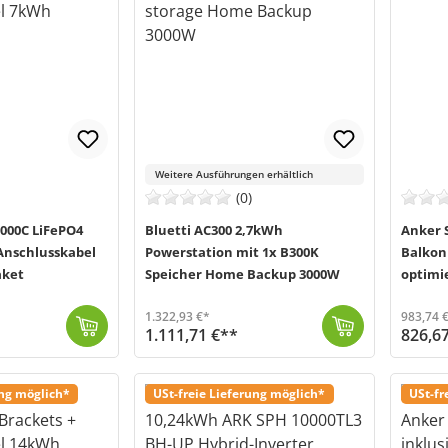
Weitere Ausführungen erhältlich
(0)
000C LiFePO4
Bluetti AC300 2,7kWh
Anker S
 Anschlusskabel
Powerstation mit 1x B300K
Balkon
aket
Speicher Home Backup 3000W
optimie
1.322,93 €*
983,74 
1.111,71 €**
826,6
Entdecke mit dem Speichersystem von Bluetti (MPN: 024895) neue Möglichkeiten, Energie gewinnbringend in deinen Alltag zu nutzen. Die Kombination aus t...
Versand in 2-5 Werktage (Mo-Fr)
Die Solix 3 Pro von Anker (MPN: A17C53Z1) ist
Versand in
ung möglich*
USt-freie Lieferung möglich*
USt-fr