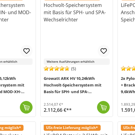
n erhältlich
Weitere Ausführungen erhältlich
(5)
 5,12kWh
Growatt ARK HV 10,24kWh
2x Pyl
ersystem mit
Hochvolt-Speichersystem mit
+ Brack
und MOD-XH-
Basis für SPH- und SPA-
9,6kWh
Wechselrichter
2.514,07 €*
1.893,29
2.112,66 €**
1.591,
ar und bei Bedarf erweiterbar. Ein Batterieturm kann mit...
Das ARK Hochvolt-Speichersystem von Growatt ist durch sein modulares Konzept flexibel einsetzbar und bei Bedarf erweiterbar. Ein Batterieturm kann mit...
Versand in 3-6 Werktage (Mo-Fr)
In diesem Bundle von Offgridtec (MPN 016100) werden Ihnen zusätzlich zum Pylo
Versand in
ung möglich*
USt-freie Lieferung möglich*
USt-fr