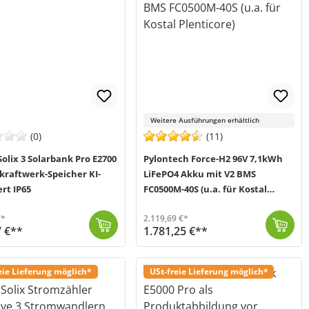
Weitere Ausführungen erhältlich
(0)
(11)
olix 3 Solarbank Pro E2700
Pylontech Force-H2 96V 7,1kWh
kraftwerk-Speicher KI-
LiFePO4 Akku mit V2 BMS
rt IP65
FC0500M-40S (u.a. für Kostal
Plenticore)
€*
2.119,69 €*
7 €**
1.781,25 €**
 ein KI-optimierter Speicher für dein Balkonkraftwerk. Die 2,68kWh starke All-in-One Lösung integriert in...
 2-5 Werktage (Mo-Fr)
Bei dem Force-H2 Stromspeichersystem von Pylontech (MPN FH9637M) handelt es sich um einen 96V Hochvolt-Akku der neuesten Generation, welcher zum erneu...
Versand in 2-5 Werktage (Mo-Fr)
eie Lieferung möglich*
USt-freie Lieferung möglich*