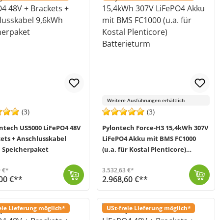
Weitere Ausführungen erhältlich
(3)
(3)
ontech US5000 LiFePO4 48V
Pylontech Force-H3 15,4kWh 307V
ets + Anschlusskabel
LiFePO4 Akku mit BMS FC1000
 Speicherpaket
(u.a. für Kostal Plenticore)
Batterieturm
 €*
3.532,63 €*
00 €**
2.968,60 €**
ntech US5000 LiFePO4 Akku dazu passende Brackets, die für eine bessere Lu...
 2-5 Werktage (Mo-Fr)
Bei dem Force-H3 Stromspeichersystem von Pylontech (MPN FH10050) handelt es sich um einen Hochvolt-Akku der neuesten Generation, welcher zum erneuten ...
Versand in 2-5 Werktage (Mo-Fr)
eie Lieferung möglich*
USt-freie Lieferung möglich*