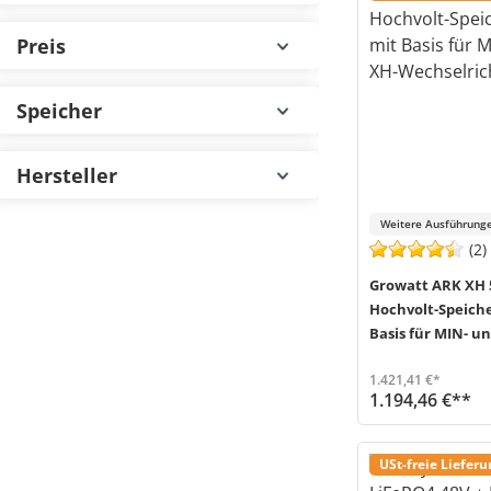
Preis
Speicher
Hersteller
Weitere Ausführunge
(2)
Growatt ARK XH
Hochvolt-Speich
Basis für MIN- 
Wechselrichter
1.421,41 €*
1.194,46 €**
Das ARK Hochvolt-Speichersystem von Growatt ist durch sein modulares Konzept flexibel einsetzb
Versand in 3-6 Werktage (Mo-Fr)
USt-freie Liefer