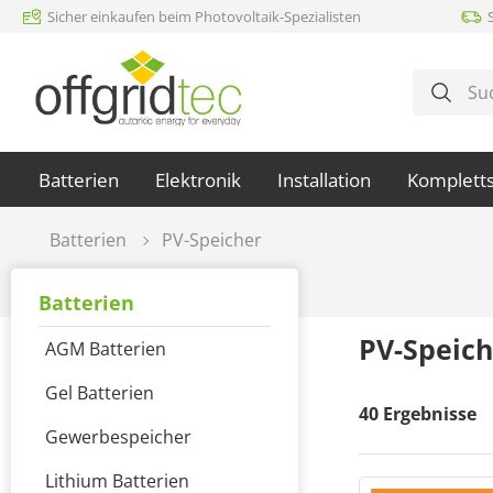
Sicher einkaufen beim Photovoltaik-Spezialisten
m Hauptinhalt springen
Zur Suche springen
Zur Hauptnavigation springen
Batterien
Elektronik
Installation
Komplett
Batterien
PV-Speicher
Batterien
PV-Speich
AGM Batterien
Gel Batterien
40
Ergebnisse
Gewerbespeicher
Lithium Batterien