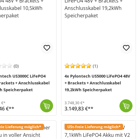
(0)
(1)
ontech US3000C LiFePO4
4x Pylontech US5000 LiFePO4 48V
rackets + Anschlusskabel
+ Brackets + Anschlusskabel
h Speicherpaket
19,2kWh Speicherpaket
 €*
3.748,30 €*
46 €**
3.149,83 €**
000C LiFePO4 Akku dazu passende Brackets, die für eine bessere L...
 2-5 Werktage (Mo-Fr)
In diesem Bundle von Offgridtec (MPN 016110) werden Ihnen zusätzlich zum Pylontech US5000 LiFePO4 Akku dazu passende Brackets, die für eine bessere Lu...
Versand in 2-5 Werktage (Mo-Fr)
eie Lieferung möglich*
USt-freie Lieferung möglich*