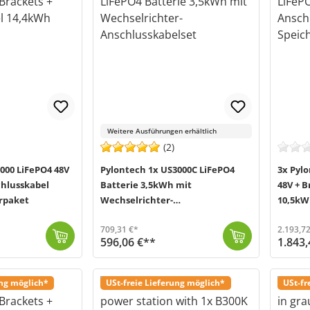
Weitere Ausführungen erhältlich
(2)
000 LiFePO4 48V
Pylontech 1x US3000C LiFePO4
3x Pyl
chlusskabel
Batterie 3,5kWh mit
48V + B
rpaket
Wechselrichter-
10,5kW
Anschlusskabelset
709,31 €*
2.193,72
596,06 €**
1.843,
Bei der US3000C (MPN US3000C) von Pylontech handelt es sich um einen Lithiumspeicher der neuesten Generation. Der Speicher wurde speziell dafür entwic...
Versand in 2-5 Werktage (Mo-Fr)
In diesem Bundle von Offgridtec (MPN 016090) werden Ihnen zusätzlich zum Pylontech US3
Versand in
ung möglich*
USt-freie Lieferung möglich*
USt-fr