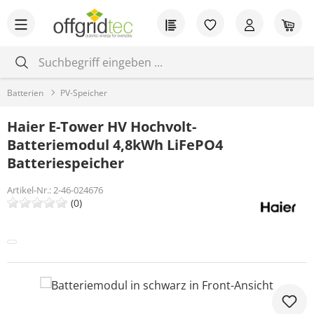
Zum Hauptinhalt springen
Du hast 0 Produkt
War
Batterien
PV-Speicher
Haier E-Tower HV Hochvolt-
Batteriemodul 4,8kWh LiFePO4
Batteriespeicher
Artikel-Nr.:
2-46-024676
(0)
Bildergalerie überspringen