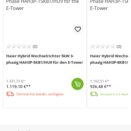
(0)
(0)
Haier Hybrid Wechselrichter 5kW 3-
Haier Hybrid Wechsel
phasig HAH3P-5KB1/HU9 für den E-Tower
phasig HAH3P-8KB1/H
1.331,73 €*
1.102,51 €*
1.119,10 €**
926,48 €**
Der 3-phasige Hybridwechselrichter von Haier (MPN: HAH3P-5KB1/HU9) stellt eine Leistung von 5 kW und ist das Herzstück deiner flexiblen Energiespeiche...
Der 3-phasige Hybridwechselrichter von Haier (MPN: HAH3P-8KB1/HU9) hat eine Leistung von 8000 W und ist das Herzstück deiner flexiblen Energiespeicher...
Demnächst wieder verfügbar
Versand in 2-5 Werkta