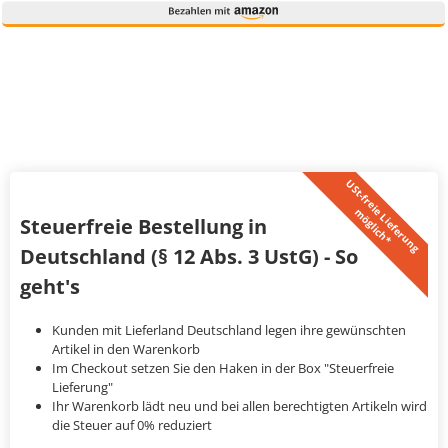
U
S
t
-
f
r
e
i
L
i
e
f
e
r
u
n
g
ö
g
l
i
c
h
*
e
m
Steuerfreie Bestellung in
Deutschland (§ 12 Abs. 3 UstG) - So
geht's
Kunden mit Lieferland Deutschland legen ihre gewünschten
Artikel in den Warenkorb
Im Checkout setzen Sie den Haken in der Box "Steuerfreie
Lieferung"
Ihr Warenkorb lädt neu und bei allen berechtigten Artikeln wird
die Steuer auf 0% reduziert