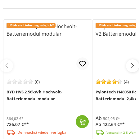
USt-freie Lieferung möglich*
USt-freie Lieferung mögli
(0)
(4)
BYD HVS 2,56kWh Hochvolt-
Pylontech H48050 Po
Batteriemodul modular
Batteriemodul 2,4kW
Ab
864,02 €*
502,95 €*
726,07 €**
Ab 422,64 €**
Das Hochvolt-Batteriemodul HVS 2,56 kWh von BYD überzeugt durch eine hohe Zyklenfestigkeit und eine bemerkenswerte Langlebigkeit dank ihrer LiFePO4-Te...
Das Batteriemodul H48050 (V2) von Pylontech ist ein Hochvolt-Speicher mit LiFePO4-Zelltechnologie und bietet dir eine sehr lange Lebensdauer mit hoher...
Demnächst wieder verfügbar
Versand in 2-5 Werkta