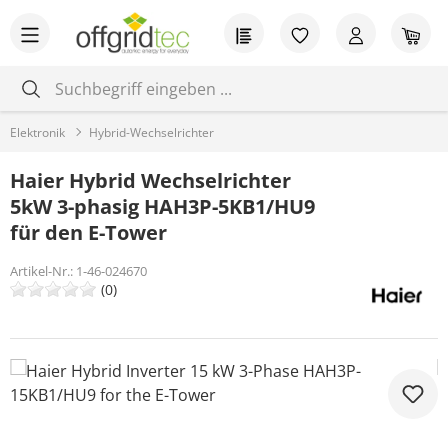
Zum Hauptinhalt springen
Du hast 0 Produkt
War
Elektronik
Hybrid-Wechselrichter
Haier Hybrid Wechselrichter
5kW 3-phasig HAH3P-5KB1/HU9
für den E-Tower
Artikel-Nr.:
1-46-024670
(0)
Bildergalerie überspringen