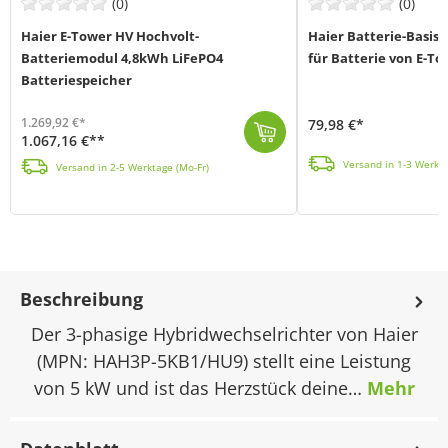
(0)
(0)
Haier E-Tower HV Hochvolt-
Haier Batterie-Basis
Batteriemodul 4,8kWh LiFePO4
für Batterie von E-T
Batteriespeicher
1.269,92 €*
79,98 €*
1.067,16 €**
Die Haier Batterie-Basis (MPN: HBBP-01) ermöglicht eine sichere und stabile Bodeninstallation d
Das Hochvolt-Batteriemodul von Haier (MPN: HBHS-4.8KB1/LPP) besitzt eine Kapazität von 4,8 kWh und setzt auf die besonders sichere und langlebige Lith...
Versand in 1-3 Werkta
Versand in 2-5 Werktage (Mo-Fr)
Beschreibung
Der 3-phasige Hybridwechselrichter von Haier
(MPN: HAH3P-5KB1/HU9) stellt eine Leistung
von 5 kW und ist das Herzstück deine…
Mehr