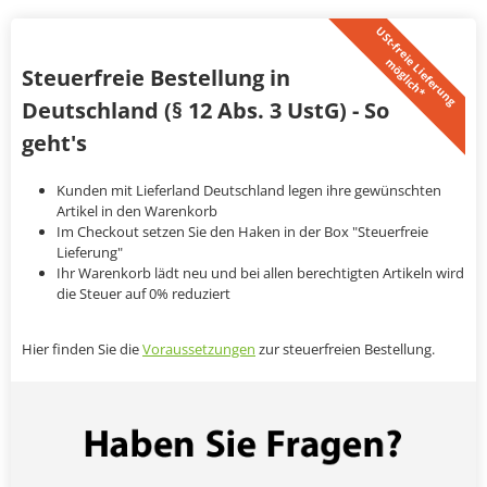
U
S
t
-
f
r
e
i
L
i
e
f
e
r
u
n
g
ö
g
l
i
c
h
*
e
m
Steuerfreie Bestellung in
Deutschland (§ 12 Abs. 3 UstG) - So
geht's
Kunden mit Lieferland Deutschland legen ihre gewünschten
Artikel in den Warenkorb
Im Checkout setzen Sie den Haken in der Box "Steuerfreie
Lieferung"
Ihr Warenkorb lädt neu und bei allen berechtigten Artikeln wird
die Steuer auf 0% reduziert
Hier finden Sie die
Voraussetzungen
zur steuerfreien Bestellung.