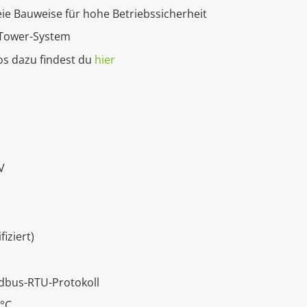
eie Bauweise für hohe Betriebssicherheit
-Tower-System
fos dazu findest du
hier
5V
iziert)
dbus-RTU-Protokoll
 °C