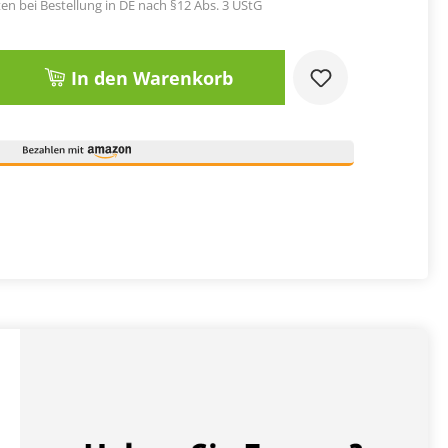
en bei Bestellung in DE nach §12 Abs. 3 UStG
Gib den gewünschten Wert ein oder benut
In den Warenkorb