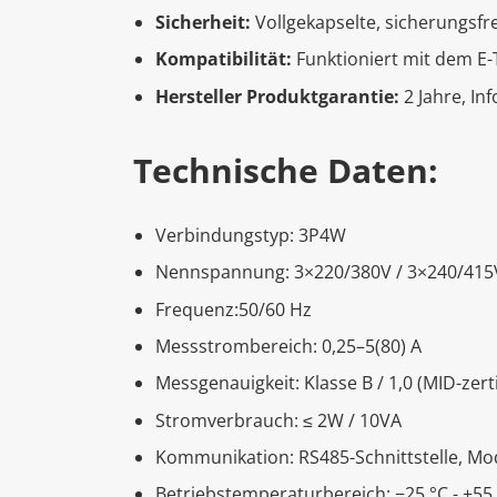
Sicherheit:
Vollgekapselte, sicherungsfr
Kompatibilität:
Funktioniert mit dem E
Hersteller Produktgarantie:
2 Jahre, In
Technische Daten:
Verbindungstyp: 3P4W
Nennspannung: 3×220/380V / 3×240/41
Frequenz:50/60 Hz
Messstrombereich: 0,25–5(80) A
Messgenauigkeit: Klasse B / 1,0 (MID-zertif
Stromverbrauch: ≤ 2W / 10VA
Kommunikation: RS485-Schnittstelle, Mo
Betriebstemperaturbereich: −25 °C - +55