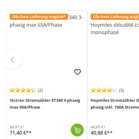
USt-freie Lieferung möglich*
USt-freie Lieferung mögl
(2)
(3)
Victron Stromzähler ET340 3-phasig
Hoymiles Stromzähler D
max 65A/Phase
phasig inkl. 100A Strom
84,97 €*
48,65 €*
71,40 €**
40,88 €**
Der ET340 (MPN REL300300000) von Victron Energy, ist ein 3-phasiger Stromzähler der für einen maximalen Strom von 65A pro Phase ausgelegt ist. Der ET...
Versand in 1-3 Werktage (Mo-Fr)
Der Hoymiles Stromzähler DDSU666 (CT-100A) 1-phasig besitzt einen externen Stromwandler und kann verwendet werden, um PV-Stromversorgung, Lastverbrauc...
Versand in 1-3 Werktage (Mo-Fr)