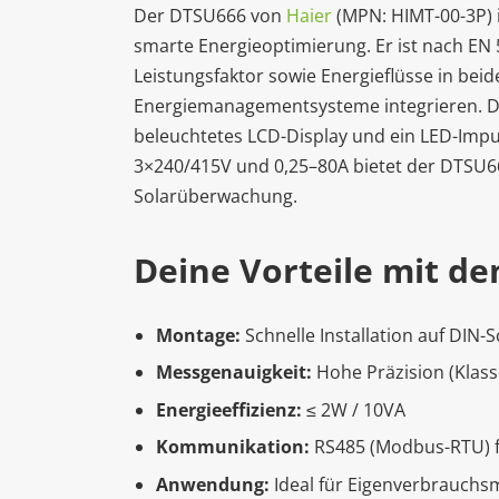
Der DTSU666 von
Haier
(MPN: HIMT-00-3P) 
smarte Energieoptimierung. Er ist nach EN 5
Leistungsfaktor sowie Energieflüsse in bei
Energiemanagementsysteme integrieren. Die 
beleuchtetes LCD-Display und ein LED-Impu
3×240/415V und 0,25–80A bietet der DTSU6
Solarüberwachung.
Deine Vorteile mit d
Montage:
Schnelle Installation auf DIN-
Messgenauigkeit:
Hohe Präzision (Klass
Energieeffizienz:
≤ 2W / 10VA
Kommunikation:
RS485 (Modbus-RTU) f
Anwendung:
Ideal für Eigenverbrauch