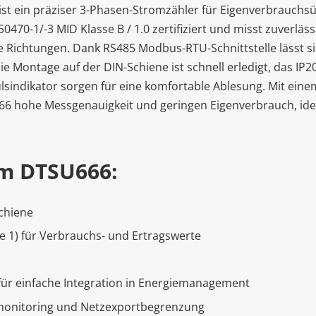
ist ein präziser 3-Phasen-Stromzähler für Eigenverbrauc
0470-1/-3 MID Klasse B / 1.0 zertifiziert und misst zuverlä
de Richtungen. Dank RS485 Modbus-RTU-Schnittstelle lässt s
Montage auf der DIN-Schiene ist schnell erledigt, das IP20
lsindikator sorgen für eine komfortable Ablesung. Mit eine
66 hohe Messgenauigkeit und geringen Eigenverbrauch, id
em DTSU666:
Schiene
e 1) für Verbrauchs- und Ertragswerte
ür einfache Integration in Energiemanagement
smonitoring und Netzexportbegrenzung