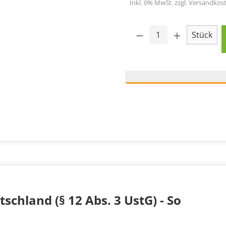
Inkl. 0% MwSt. zzgl. Versandkost
Produkt Anzahl: 
Stück
schland (§ 12 Abs. 3 UstG) - So