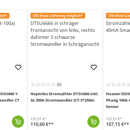
ich*
USt-freie Lieferung möglich*
USt-freie Li
(0)
DSU666 1-
Hoymiles Stromzähler DTSU666 inkl.
Huawei DDSU
wandler CT
3x 250A Stromwandler (CT-3*250A)
Phasig 100A
Sensor
131,61 €*
127,51 €*
110,60 €**
107,15 €**
Der 3-phasige Hoymiles Stromzähler DTSU666 wird mit drei 250A Stromwandlern (CT) geliefert und ermöglicht die präzise Messung von PV-Stromversorgung, ...
Versand in 1-3 Werktage (Mo-Fr)
Der 1-Phasige Stromzähler DDSU666-H von Huawei (MPN: 20022
Versand in 1-3 Werktage (Mo-Fr)