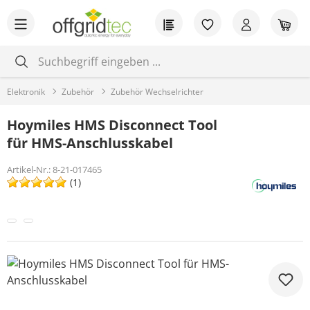
Zum Hauptinhalt springen
Du hast 0 Produkt
War
Elektronik
Zubehör
Zubehör Wechselrichter
Hoymiles HMS Disconnect Tool
für HMS-Anschlusskabel
Artikel-Nr.:
8-21-017465
(1)
Bildergalerie überspringen