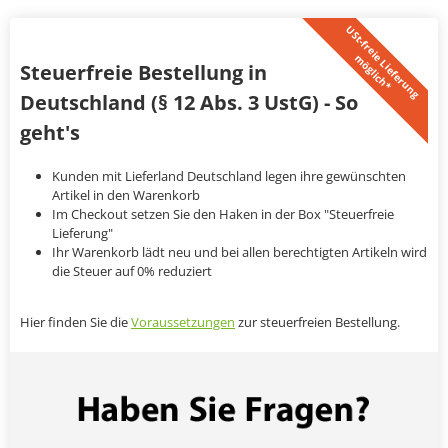
U
S
t
-
f
r
e
i
L
i
e
f
e
r
u
n
g
ö
g
l
i
c
h
*
e
m
Steuerfreie Bestellung in
Deutschland (§ 12 Abs. 3 UstG) - So
geht's
Kunden mit Lieferland Deutschland legen ihre gewünschten
Artikel in den Warenkorb
Im Checkout setzen Sie den Haken in der Box "Steuerfreie
Lieferung"
Ihr Warenkorb lädt neu und bei allen berechtigten Artikeln wird
die Steuer auf 0% reduziert
Hier finden Sie die
Voraussetzungen
zur steuerfreien Bestellung.