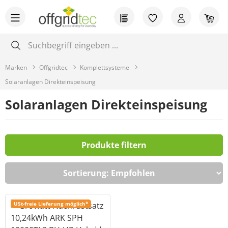
Zum Hauptinhalt springen
Du hast 0 Produkt
War
Marken
Offgridtec
Komplettsysteme
Solaranlagen Direkteinspeisung
Solaranlagen Direkteinspeisung
Produkte filtern
USt-freie Lieferung möglich*