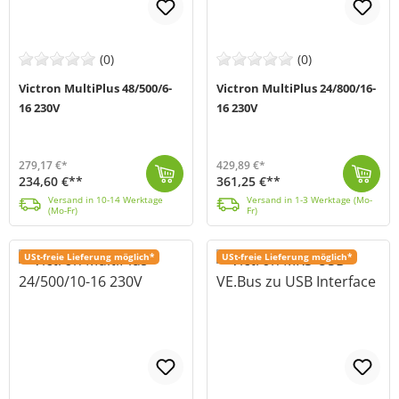
(0)
(0)
Victron MultiPlus 48/500/6-
Victron MultiPlus 24/800/16-
16 230V
16 230V
279,17 €*
429,89 €*
234,60 €**
361,25 €**
Der MultiPlus 48/500/6 (PMP481500000) von Victron Energy ist eine abgespeckte Version der erfolgreichen Multiplus Serie und liefert 430W Dauerleistung...
Versand in 10-14 Werktage (Mo-Fr)
Der neue MultiPlus 24/800/16-16 (Victron Energy, PMP241800000) ist der Nachfolger des Multiplus Compact 24/800. Bei diesem Gerät handelt es sich um ei...
Versand in 1-3 Werktage (Mo-Fr)
Versand in 10-14 Werktage
Versand in 1-3 Werktage (Mo-
(Mo-Fr)
Fr)
USt-freie Lieferung möglich*
USt-freie Lieferung möglich*