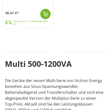
36,41 €*
In dieses Kunststoff-Gehäuse (MPN ASS050400000) können Sie Ihren Color Control GX auf elegante und sichere Art und Weise verbauen. Neben dem deutlich ...
Versand in 1-3 Werktage (Mo-Fr)
Versand in 1-3 Werktage (Mo-
Fr)
Multi 500-1200VA
Die Geräte der neuen Multi-Serie von Victron Energy
bestehen aus Sinus-Spannungswandler,
Batterieladegerät und Transferschalter und sind eine
abgespeckte Version der Multiplus-Serie zu einen
Top-Preis. Aktuell sind Sie den Leistungsklassen