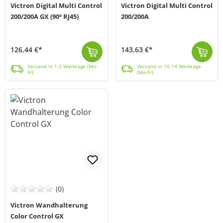
Victron Digital Multi Control
Victron Digital Multi Control
200/200A GX (90º RJ45)
200/200A
126,44 €*
143,63 €*
Das Victron Digital Multi Control Panel (MPN DMC000200010R) dient zur Fernsteuerung von Multiplus- und Quattro Wechselrichtern und basiert auf dem VE....
Versand in 1-3 Werktage (Mo-Fr)
Der Digital Multi Control 200/200A von Victron Energy (MPN REC020005010) ist eine Fernbedieneinheit für MultiPlus und Quattros. Es ermöglicht die Eins...
Versand in 10-14 Werktage (Mo-Fr)
Versand in 1-3 Werktage (Mo-
Versand in 10-14 Werktage
Fr)
(Mo-Fr)
(0)
Victron Wandhalterung
Color Control GX