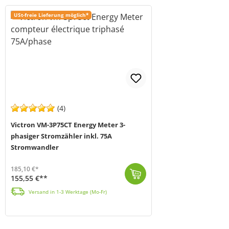
USt-freie Lieferung möglich*
(4)
Victron VM-3P75CT Energy Meter 3-
phasiger Stromzähler inkl. 75A
Stromwandler
185,10 €*
155,55 €**
Der Victron Energy VM-3P75CT (MPN REL200300100) ist ein 3-phasiger Stromzähler mit drei im Lieferumfang enthaltenen Stromwandlern (CTs) für bis zu 75 ...
Versand in 1-3 Werktage (Mo-Fr)