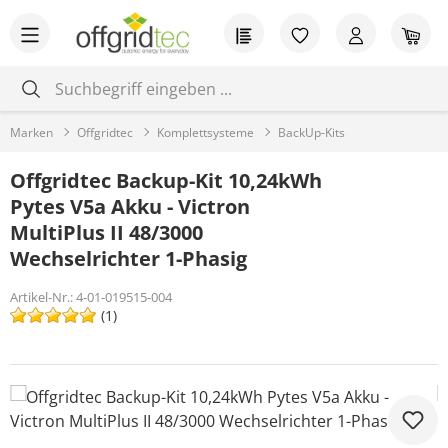
Zum Hauptinhalt springen
Du hast 0 Produkt
War
Marken
Offgridtec
Komplettsysteme
BackUp-Kits
Offgridtec Backup-Kit 10,24kWh
Pytes V5a Akku - Victron
MultiPlus II 48/3000
Wechselrichter 1-Phasig
Artikel-Nr.:
4-01-019515-004
(1)
Bildergalerie überspringen