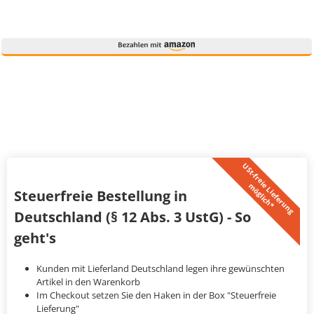
U
S
t
-
f
r
e
i
L
i
e
f
e
r
u
n
g
ö
g
l
i
c
h
*
e
m
Steuerfreie Bestellung in
Deutschland (§ 12 Abs. 3 UstG) - So
geht's
Kunden mit Lieferland Deutschland legen ihre gewünschten
Artikel in den Warenkorb
Im Checkout setzen Sie den Haken in der Box "Steuerfreie
Lieferung"