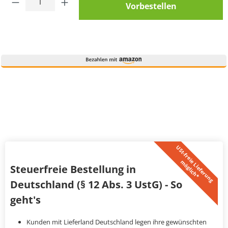
Vorbestellen
U
S
t
-
f
r
e
i
L
i
e
f
e
r
u
n
g
ö
g
l
i
c
h
*
e
m
Steuerfreie Bestellung in
Deutschland (§ 12 Abs. 3 UstG) - So
geht's
Kunden mit Lieferland Deutschland legen ihre gewünschten