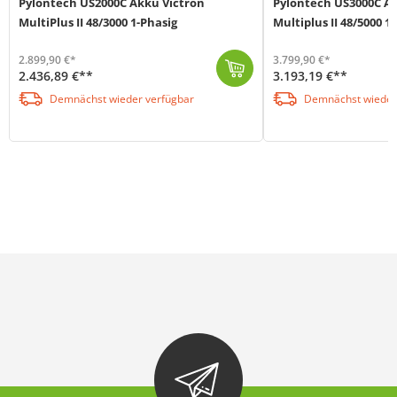
Pylontech US2000C Akku Victron
Pylontech US3000C Ak
MultiPlus II 48/3000 1-Phasig
Multiplus II 48/5000 1
2.899,90 €*
3.799,90 €*
2.436,89 €**
3.193,19 €**
Die Backup-Systeme von Offgridtec sind ideal zur Notstromversorgung oder zur Erweiterung eines bestehenden Solarsystems geeignet. Die Systeme enthalte...
Die Backup-Systeme von Offgridtec sind ideal zur Notstromversorgung oder zur Erweiterung eines bestehenden Solarsystems geeignet. Die Systeme enthalte
Demnächst wieder verfügbar
Demnächst wieder