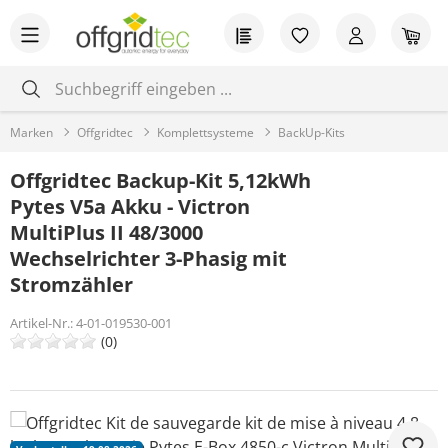
Zum Hauptinhalt springen
Du hast 0 Produkt
War
Marken
Offgridtec
Komplettsysteme
BackUp-Kits
Offgridtec Backup-Kit 5,12kWh
Pytes V5a Akku - Victron
MultiPlus II 48/3000
Wechselrichter 3-Phasig mit
Stromzähler
Artikel-Nr.:
4-01-019530-001
(0)
Bildergalerie überspringen