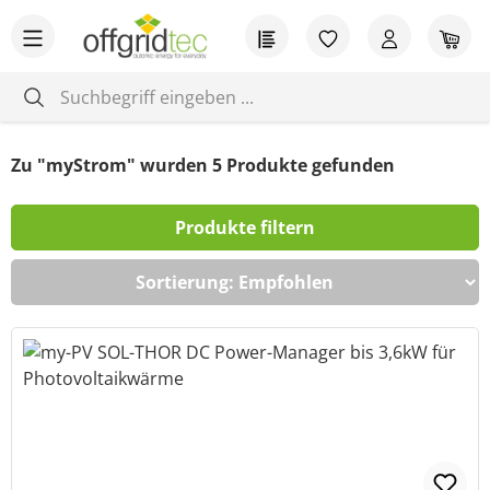
Zum Hauptinhalt springen
Du hast 0 Produkt
War
Zu "myStrom" wurden
5
Produkte gefunden
Produkte filtern