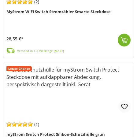
(2)
MyStrom WiFi Switch Stromzähler Smarte Steckdose
28,55 €*
Der WiFi Switch EU von myStrom ermöglicht Ihnen einen smarteren Umgang mit Ihren Elektronikgeräten. Messen Sie Ihren Stromverbrauch und -kosten und la...
Versand in 1-3 Werktage (Mo-Fr)
Letzte Chance
(1)
myStrom Switch Protect Silikon-Schutzhülle grün