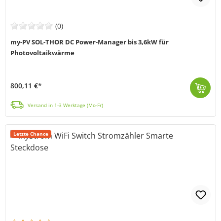
(0)
my-PV SOL-THOR DC Power-Manager bis 3,6kW für
Photovoltaikwärme
800,11 €*
Der SOL-THOR von my-PV (MPN: 14-0100) ist ein stufenlos regelbarer DC Power-Manager, der Solarstrom effizient in Wärme umwandelt. Der Gleichstrom aus ...
Versand in 1-3 Werktage (Mo-Fr)
Letzte Chance