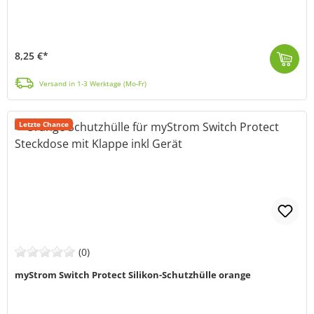
8,25 €*
Mit der Silikon-Schutzhülle von myStrom (MPN MYSLPQSP1) wird deine WiFi Switch Steckdose (Schuko) ideal gegen Wasser und Staub geschützt. Durch das pa...
Versand in 1-3 Werktage (Mo-Fr)
Letzte Chance
(0)
myStrom Switch Protect Silikon-Schutzhülle orange