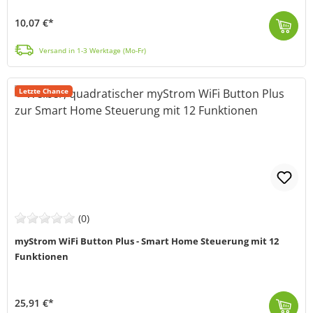
10,07 €*
Mit der Silikon-Schutzhülle von myStrom (MPN MYSLPQSP1) wird deine WiFi Switch Steckdose (Schuko) ideal gegen Wasser und Staub geschützt. Durch das pa...
Versand in 1-3 Werktage (Mo-Fr)
Letzte Chance
(0)
myStrom WiFi Button Plus - Smart Home Steuerung mit 12
Funktionen
25,91 €*