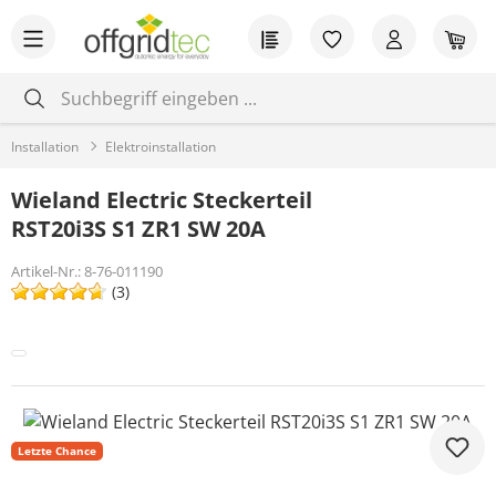
Zum Hauptinhalt springen
Du hast 0 Produkt
War
Installation
Elektroinstallation
Wieland Electric Steckerteil
RST20i3S S1 ZR1 SW 20A
Artikel-Nr.:
8-76-011190
(3)
Bildergalerie überspringen
Letzte Chance