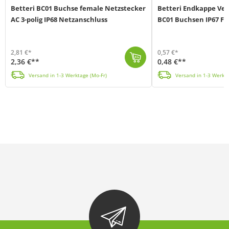
Betteri BC01 Buchse female Netzstecker
Betteri Endkappe Ver
AC 3-polig IP68 Netzanschluss
BC01 Buchsen IP67 F
2,81 €*
0,57 €*
2,36 €**
0,48 €**
Die BC01 Buchse Female von Betteri (MPN BC01B) wird für den Anschluss an einen Envertech-, Hoymiles- oder Huayu-Wechselrichter verwendet. Die Gegensei...
Die Endkappe von Betterie (MPN BC01C) wird zum Verschluss der nicht verwendeten 3 poligen AC-Buch
Versand in 1-3 Werktage (Mo-Fr)
Versand in 1-3 Werkta