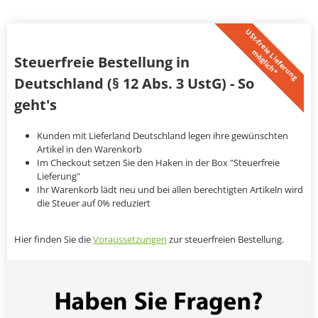
U
S
t
-
f
r
e
i
L
i
e
f
e
r
u
n
g
ö
g
l
i
c
h
*
e
m
Steuerfreie Bestellung in
Deutschland (§ 12 Abs. 3 UstG) - So
geht's
Kunden mit Lieferland Deutschland legen ihre gewünschten
Artikel in den Warenkorb
Im Checkout setzen Sie den Haken in der Box "Steuerfreie
Lieferung"
Ihr Warenkorb lädt neu und bei allen berechtigten Artikeln wird
die Steuer auf 0% reduziert
Hier finden Sie die
Voraussetzungen
zur steuerfreien Bestellung.