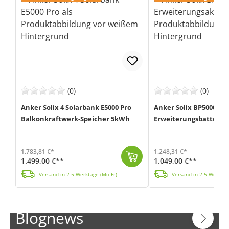
(0)
(0)
Anker Solix 4 Solarbank E5000 Pro
Anker Solix BP5000 5k
Balkonkraftwerk-Speicher 5kWh
Erweiterungsbatterie
1.783,81 €*
1.248,31 €*
1.499,00 €**
1.049,00 €**
Die Solarbank 4 E5000 Pro von Anker (MPN: AE1033Z1-20) ist ein smarter, KI-optimierter Speicher für dein Balkonkraftwerk. Die All-in-One Lösung verein...
Mit dieser LiFePO4-Erweiterungsbatterie BP5000 von Anker (MPN: BP5000) kannst du die Kapazität deiner Solix 4 E5000 Pro Solarbank spielend
Versand in 2-5 Werktage (Mo-Fr)
Versand in 2-5 Werktag
Blognews