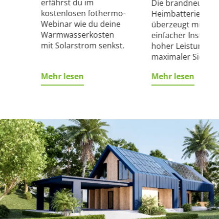
erfährst du im
Die brandneue Plu
kostenlosen fothermo-
Heimbatterie
Webinar wie du deine
von
überzeugt mit
Warmwasserkosten
n-
einfacher Installat
mit Solarstrom senkst.
lung
hoher Leistung u
maximaler Sicherh
Mehr lesen
Mehr lesen