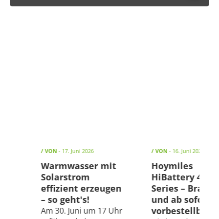
/ VON
- 17. Juni 2026
/ VON
- 16. Juni 2026
Die
Warmwasser mit
Hoymiles
ne-
Solarstrom
HiBattery 4020 
ible
effizient erzeugen
Series – Brand
run
– so geht's!
und ab sofort
vorbestellbar!
Am 30. Juni um 17 Uhr