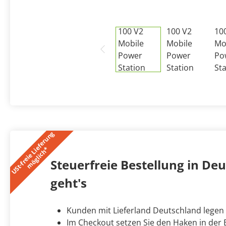
U
S
t
-
f
r
e
i
e
L
i
e
f
e
r
u
n
g
m
ö
g
l
i
c
h
*
Steuerfreie Bestellung in Deut
geht's
Kunden mit Lieferland Deutschland legen
Im Checkout setzen Sie den Haken in der B