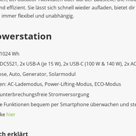
 effizient. Sie lässt sich schnell wieder aufladen, bietet d
 immer flexibel und unabhängig.
owerstation
n 1024 Wh
DC5521, 2x USB-A (je 15 W), 2x USB-C (100 W & 140 W), 2x A
ose, Auto, Generator, Solarmodul
ten: AC-Lademodus, Power-Lifting-Modus, ECO-Modus
r unterbrechungsfreie Stromversorgung
 alle Funktionen bequem per Smartphone überwachen und st
cke
hier
ch erklärt