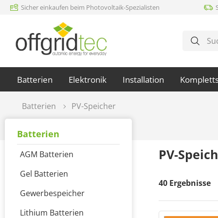
Sicher einkaufen beim Photovoltaik-Spezialisten
m Hauptinhalt springen
Zur Suche springen
Zur Hauptnavigation springen
Batterien
Elektronik
Installation
Komplett
Batterien
PV-Speicher
Batterien
PV-Speich
AGM Batterien
Gel Batterien
40
Ergebnisse
Gewerbespeicher
Lithium Batterien