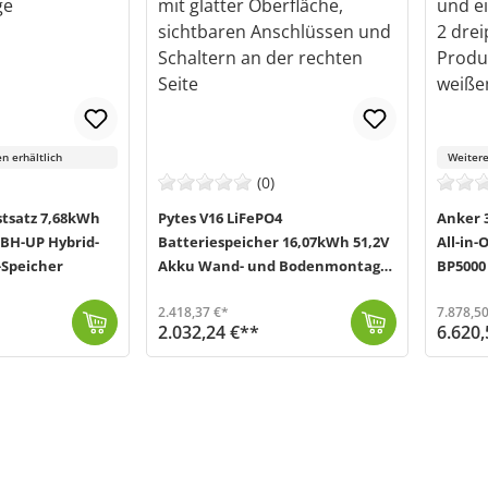
n erhältlich
Weitere
(0)
tsatz 7,68kWh
Pytes V16 LiFePO4
Anker 
 BH-UP Hybrid-
Batteriespeicher 16,07kWh 51,2V
All-in
-Speicher
Akku Wand- und Bodenmontage
BP5000
Niedervolt
Smart 
2.418,37 €*
7.878,50
2.032,24 €**
6.620,
Der Pytes V16 LiFePO4 Batteriespeicher (MPN: 110402100209) ist ein leistungsstarker Niedervolt-Energiespeicher für private sowie kleinere gewerbliche ...
Versand in 2-5 Werktage (Mo-Fr)
Die SOLIX 4 All-in-One Speichereinheit von Anker (MPN: 025175) setzt neue Maßstäbe als KI-gestützte Energielösung für dein Balkonkraftwerk. Im Kern de...
Versand in