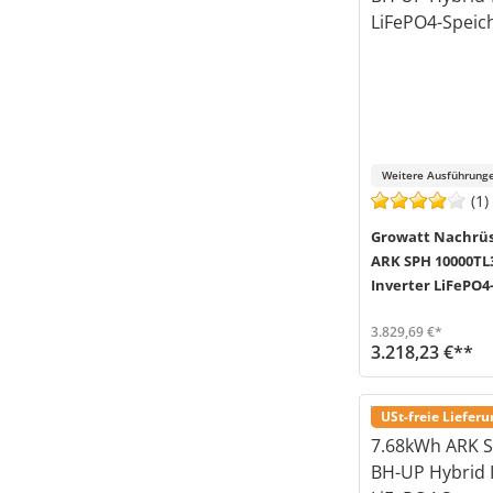
Weitere Ausführunge
(1)
Growatt Nachrüs
ARK SPH 10000TL
Inverter LiFePO4
3.829,69 €*
3.218,23 €**
Der Speicher-Nachrüstsatz von Growatt eignet sich ideal zur Erweiterung deiner bestehenden Solaranlage. Das Sy
Versand in 3-6 Werktage (Mo-Fr)
USt-freie Liefer