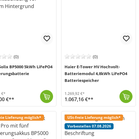
(0)
(0)
Solix BP5000 5kWh LiFePO4
Haier E-Tower HV Hochvolt-
erungsbatterie
Batteriemodul 4,8kWh LiFePO4
Batteriespeicher
 €*
1.269,92 €*
00 €**
1.067,16 €**
 2-5 Werktage (Mo-Fr)
Das Hochvolt-Batteriemodul von Haier (MPN: HBHS-4.8KB1/LPP) besitzt eine Kapazität von 4,8 kWh und setzt auf die besonders sichere und langlebige Lith...
Versand in 2-5 Werktage (Mo-Fr)
eie Lieferung möglich*
USt-freie Lieferung möglich*
Vorbestellen 07.08.2026