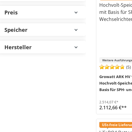
Preis
Speicher
Hersteller
Weitere Ausführunge
(5)
Growatt ARK HV 
Hochvolt-Speich
Basis für SPH- un
Wechselrichter
2.514,07 €*
2.112,66 €**
Das ARK Hochvolt-Speichersystem von Growatt ist durch sein modulares Konzept flexibel einsetzb
Versand in 3-6 Werktage (Mo-Fr)
USt-freie Liefer