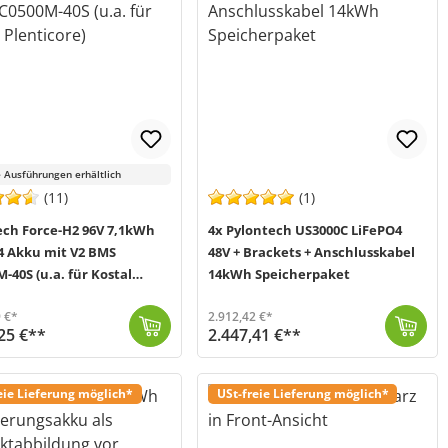
 Ausführungen erhältlich
(11)
(1)
ech Force-H2 96V 7,1kWh
4x Pylontech US3000C LiFePO4
4 Akku mit V2 BMS
48V + Brackets + Anschlusskabel
0S (u.a. für Kostal
14kWh Speicherpaket
ore)
 €*
2.912,42 €*
25 €**
2.447,41 €**
tion, welcher zum erneu...
 2-5 Werktage (Mo-Fr)
In diesem Bundle von Offgridtec (MPN 016095) werden Ihnen zusätzlich zum Pylontech US3000C LiFePO4 Akku dazu passende Brackets, die für eine bessere L...
Versand in 3-6 Werktage (Mo-Fr)
eie Lieferung möglich*
USt-freie Lieferung möglich*