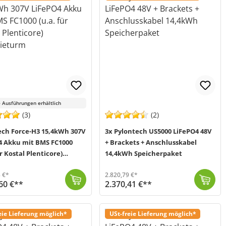
 Ausführungen erhältlich
(3)
(2)
ech Force-H3 15,4kWh 307V
3x Pylontech US5000 LiFePO4 48V
4 Akku mit BMS FC1000
+ Brackets + Anschlusskabel
ür Kostal Plenticore)
14,4kWh Speicherpaket
ieturm
 €*
2.820,79 €*
60 €**
2.370,41 €**
einen Hochvolt-Akku der neuesten Generation, welcher zum erneuten ...
 2-5 Werktage (Mo-Fr)
In diesem Bundle von Offgridtec (MPN 016105) werden Ihnen zusätzlich zum Pylontech US5000 LiFePO4 Akku dazu passende Brackets, die für eine bessere Lu...
Versand in 2-5 Werktage (Mo-Fr)
eie Lieferung möglich*
USt-freie Lieferung möglich*