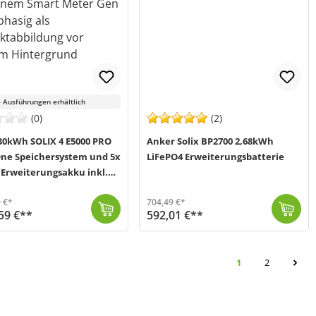
 Ausführungen erhältlich
(0)
(2)
30kWh SOLIX 4 E5000 PRO
Anker Solix BP2700 2,68kWh
-One Speichersystem und 5x
LiFePO4 Erweiterungsbatterie
 Erweiterungsakku inkl.
Meter
 €*
704,49 €*
59 €**
592,01 €**
 2-5 Werktage (Mo-Fr)
Mit dieser LiFePO4-Erweiterungsbatterie BP2700 von Anker (MPN: A17C53Z1-85) erhöhst du die Kapazität deine Solix 3 Pro Solarbank um 2,68kWh. Du kannst...
Produkt ist voraussichtlich verfügbar ab 7. August 2026
Seite
Seite
1
2