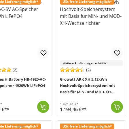
eie Lieferung möglich*
USt-freie Lieferung möglich*
Weitere Ausführungen erhältlich
(2)
(2)
es HiBattery HB-1920-AC-
Growatt ARK XH 5,12kWh
Speicher 1920Wh LiFePO4
Hochvolt-Speichersystem mit
Basis für MIN- und MOD-XH-
Wechselrichter
€*
1.421,41 €*
7 €**
1.194,46 €**
ich. Es eigne...
 2-5 Werktage (Mo-Fr)
Das ARK Hochvolt-Speichersystem von Growatt ist durch sein modulares Konzept flexibel einsetzbar und bei Bedarf erweiterbar. Ein Batterieturm kann mit...
Versand in 3-6 Werktage (Mo-Fr)
eie Lieferung möglich*
USt-freie Lieferung möglich*