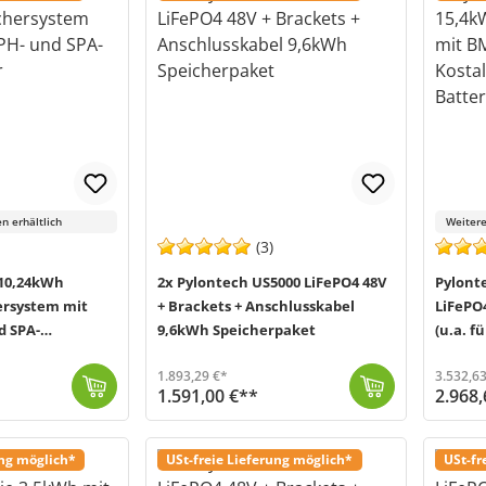
n erhältlich
Weitere
(3)
10,24kWh
2x Pylontech US5000 LiFePO4 48V
Pylont
ersystem mit
+ Brackets + Anschlusskabel
LiFePO
d SPA-
9,6kWh Speicherpaket
(u.a. f
Batter
1.893,29 €*
3.532,63
1.591,00 €**
2.968,
ar und bei Bedarf erweiterbar. Ein Batterieturm kann mit...
In diesem Bundle von Offgridtec (MPN 016100) werden Ihnen zusätzlich zum Pylontech US5000 LiFePO4 Akku dazu passende Brackets, die für eine bessere Lu...
Versand in 2-5 Werktage (Mo-Fr)
Bei dem Force-H3 Stromspeichersystem von Pylontech (MPN FH10050) handelt es sich um 
Versand in
ung möglich*
USt-freie Lieferung möglich*
USt-fr