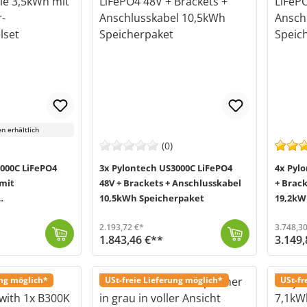
n erhältlich
(0)
000C LiFePO4
3x Pylontech US3000C LiFePO4
4x Pyl
 mit
48V + Brackets + Anschlusskabel
+ Brack
10,5kWh Speicherpaket
19,2kW
et
2.193,72 €*
3.748,30
1.843,46 €**
3.149,
In diesem Bundle von Offgridtec (MPN 016090) werden Ihnen zusätzlich zum Pylontech US3000C LiFePO4 Akku dazu passende Brackets, die für eine bessere L...
Versand in 2-5 Werktage (Mo-Fr)
In diesem Bundle von Offgridtec (MPN 016110) werden Ihnen zusätzlich zum Pylo
Versand in
ung möglich*
USt-freie Lieferung möglich*
USt-fr