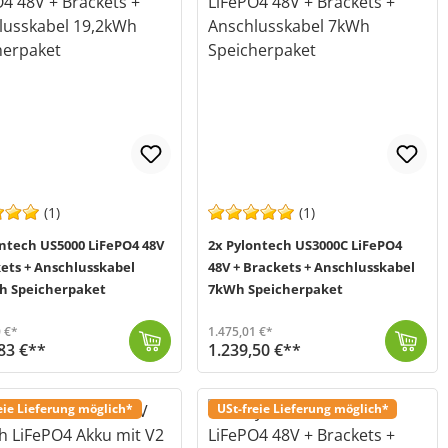
(1)
(1)
ontech US5000 LiFePO4 48V
2x Pylontech US3000C LiFePO4
ets + Anschlusskabel
48V + Brackets + Anschlusskabel
h Speicherpaket
7kWh Speicherpaket
 €*
1.475,01 €*
83 €**
1.239,50 €**
ntech US5000 LiFePO4 Akku dazu passende Brackets, die für eine bessere Lu...
 2-5 Werktage (Mo-Fr)
In diesem Bundle von Offgridtec (MPN 016085) werden Ihnen zusätzlich zum Pylontech US3000C LiFePO4 Akku dazu passende Brackets, die für eine bessere L...
Versand in 2-5 Werktage (Mo-Fr)
eie Lieferung möglich*
USt-freie Lieferung möglich*