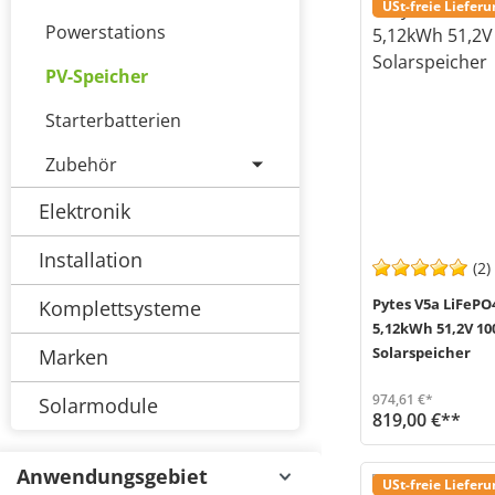
USt-freie Liefer
Powerstations
PV-Speicher
Starterbatterien
Zubehör
Elektronik
Installation
(2)
Pytes V5a LiFePO
Komplettsysteme
5,12kWh 51,2V 10
Solarspeicher
Marken
974,61 €*
Solarmodule
819,00 €**
Das Batteriemodul V5 alpha von Pytes (MPN 110402100134) ist mit der neuesten LiFePO4-Zellentechnologie ausg
Versand in 2-5 Werktage (Mo-Fr)
Anwendungsgebiet
USt-freie Liefer