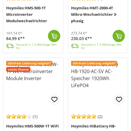
Hoymiles HMS-500-1T
Hoymiles HMT-2000-4T
Microinverter
Mikro-Wechselrichter 3-
Modulwechselrichter
phasig
101,14 €*
273,74 €*
84,99 €**
230,03 €**
Der HMS-500-1T (MPN: HMS-500-1T) von Hoymiles ist der perfekte Mikrowechselrichter für Ihr Balkonkraftwerk. Das kompakte Leichtgewicht (nur 1,75kg) ei...
Versand in 1-3 Werktage (Mo-Fr)
Erlebe mit dem HMT-2000-4T Mikrowechselrichter von Hoymiles die Innovation für deine Solarprojekte. Dieses Gerät bietet mit seinen zwei MPP-Trackern, ...
Versand in 1-3 Werktage (Mo-Fr)
Versand in 1-3 Werktage (Mo-
Versand in 1-3 Werktage (Mo-
Fr)
Fr)
USt-freie Lieferung möglich*
USt-freie Lieferung möglich*
Letzte Chance
(1)
(2)
Hoymiles HMS-500W-1T WiFi
Hoymiles HiBattery HB-