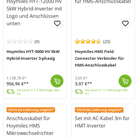
(0)
(20)
Hoymiles HYT-5000 HV 5kW
Hoymiles HMS Field
Hybrid-Inverter 3-phasig
Connector Verbinder für
HMS-Anschlusskabel
1.138,78 €*
3,65 €*
956,96 €**
3,07 €**
Der HYT-5000HV von Hoymiles (MPN: HYT-5.0HV-EUG1) ist ein 5kW starker Hybrid-Wechselrichter, mit dem du deinen Energiebedarf decken und deine Stromkos...
Versand in 1-3 Werktage (Mo-Fr)
Der Hoymiles HMS Field-Connector ist ein wesentlicher Bestandteil des Hoymiles HMS Plug&Play-Kabelsystems, das speziell für PV-Anlagen mit einem e...
Versand in 1-3 Werktage (Mo-Fr)
Versand in 1-3 Werktage (Mo-
Versand in 1-3 Werktage (Mo-
Fr)
Fr)
USt-freie Lieferung möglich*
USt-freie Lieferung möglich*