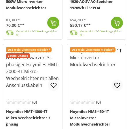
500W Microinverter
1920-AC-SV AC-Speicher
Modulwechselrichter
1920Wh LiFePO4
83,30 €*
654,70 €*
70,00 €**
550,17 €**
Der Hoymiles Mikrowechselrichter HMS-500W-1T ist speziell für Mini-Solarsysteme auf Freiflächen wie Balkone entwickelt worden. Mit einer Ausgangsleist...
Versand in 1-3 Werktage (Mo-Fr)
Das HB-1920-AC-SV von Hoymiles (MPN: HB-1920-AC-SV) ist eine clevere Lösung zur Speicherung und Nutzung von Solarenergie im privaten Bereich. Es eigne...
Versand in 2-5 Werktage (Mo-Fr)
Versand in 1-3 Werktage (Mo-
Versand in 2-5 Werktage (Mo-
Fr)
Fr)
USt-freie Lieferung möglich*
USt-freie Lieferung möglich*
Letzte Chance
(0)
(0)
Hoymiles HMT-1800-4T
Hoymiles HMS-450-1T
Mikro-Wechselrichter 3-
Microinverter
phasig
Modulwechselrichter