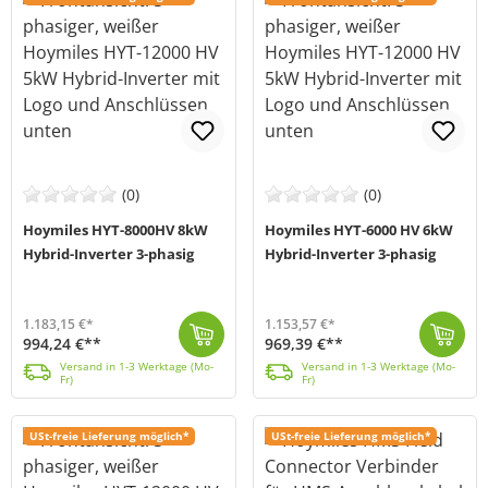
(0)
(0)
Hoymiles HYT-8000HV 8kW
Hoymiles HYT-6000 HV 6kW
Hybrid-Inverter 3-phasig
Hybrid-Inverter 3-phasig
1.183,15 €*
1.153,57 €*
994,24 €**
969,39 €**
Der HYT-8000HV von Hoymiles (MPN: HYT-8.0HV-EUG1) ist ein 8kW starker Hybrid-Wechselrichter, mit dem du deinen Energiebedarf decken und deine Stromkos...
Versand in 1-3 Werktage (Mo-Fr)
Der HYT-6000HV von Hoymiles (MPN: HYT-6.0HV-EUG1) ist ein 6kW starker Hybrid-Wechselrichter, mit dem du deinen Energiebedarf decken und deine Stromkos...
Versand in 1-3 Werktage (Mo-Fr)
Versand in 1-3 Werktage (Mo-
Versand in 1-3 Werktage (Mo-
Fr)
Fr)
USt-freie Lieferung möglich*
USt-freie Lieferung möglich*