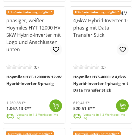
USt-freie Lieferung möglich*
USt-freie Lieferung möglich*
(0)
(0)
Hoymiles HYT-12000HV 12kW
Hoymiles HYS-4600LV 4,6kW
Hybrid-Inverter 3-phasig
Hybrid-Inverter 1-phasig mit
Data Transfer Stick
1.269,88 €*
619,41 €*
1.067,13 €**
520,51 €**
Der HYT-12000HV von Hoymiles (MPN: HYT-12.0HV-EUG1) ist ein 12kW starker Hybrid-Wechselrichter, mit dem du deinen Energiebedarf decken und deine Strom...
Versand in 1-3 Werktage (Mo-Fr)
Der HYS-4600LV von Hoymiles (MPN: HYS-4.6LV-EUG1) ist ein 4,6kW starker Hybrid-Wechselrichter, mit dem du deinen Energiebedarf decken und deine Stromk...
Versand in 1-3 Werktage (Mo-Fr)
Versand in 1-3 Werktage (Mo-
Versand in 1-3 Werktage (Mo-
Fr)
Fr)
USt-freie Lieferung möglich*
USt-freie Lieferung möglich*