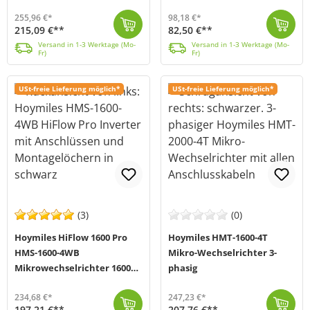
255,96 €*
98,18 €*
215,09 €**
82,50 €**
Erlebe mit dem HMT-1800-4T Mikrowechselrichter von Hoymiles die Innovation für deine Solarprojekte. Dieses Gerät bietet mit seinen zwei MPP-Trackern u...
Versand in 1-3 Werktage (Mo-Fr)
Der HMS-450 (MPN: HMS-450-1T) von Hoymiles ist der perfekte Mikrowechselrichter für Ihr Balkonkraftwerk. Das kompakte Leichtgewicht (nur 1,75kg) eigne...
Versand in 1-3 Werktage (Mo-Fr)
Versand in 1-3 Werktage (Mo-
Versand in 1-3 Werktage (Mo-
Fr)
Fr)
USt-freie Lieferung möglich*
USt-freie Lieferung möglich*
(3)
(0)
Hoymiles HiFlow 1600 Pro
Hoymiles HMT-1600-4T
HMS-1600-4WB
Mikro-Wechselrichter 3-
Mikrowechselrichter 1600W
phasig
Pro
234,68 €*
247,23 €*
197,21 €**
207,76 €**