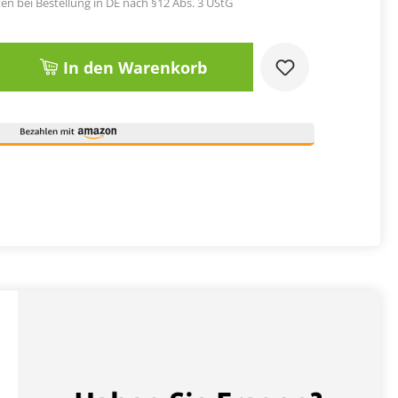
en bei Bestellung in DE nach §12 Abs. 3 UStG
Gib den gewünschten Wert ein oder benut
In den Warenkorb