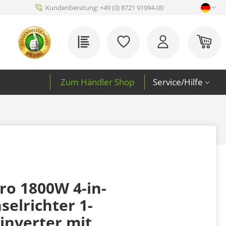
Kundenberatung:
+49 (0) 8721 91994-00
Du hast 0 Produkte auf 
War
Zum Händler Shop
Service/Hilfe
ro 1800W 4-in-
elrichter 1-
inverter mit