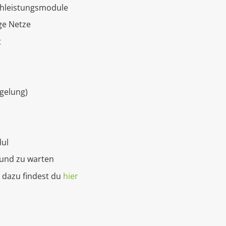
ochleistungsmodule
ige Netze
t
egelung)
dul
n und zu warten
s dazu findest du
hier