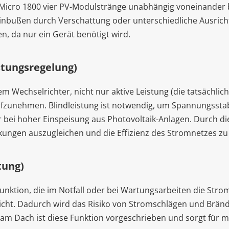
1-Micro 1800 vier PV-Modulstränge unabhängig voneinander b
inbußen durch Verschattung oder unterschiedliche Ausrich
n, da nur ein Gerät benötigt wird.
stungsregelung)
em Wechselrichter, nicht nur aktive Leistung (die tatsächl
ufzunehmen. Blindleistung ist notwendig, um Spannungsstabi
 bei hoher Einspeisung aus Photovoltaik-Anlagen. Durch die
ungen auszugleichen und die Effizienz des Stromnetzes zu
tung)
sfunktion, die im Notfall oder bei Wartungsarbeiten die S
icht. Dadurch wird das Risiko von Stromschlägen und Bränd
am Dach ist diese Funktion vorgeschrieben und sorgt für 