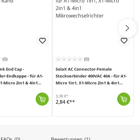
(0)
(0)
nk End Cap -
SolaX AC Connector-Female
S
er-Endkappe - für A1-
Steckverbinder 400VAC 40A - für A1-
Ste
X1-Micro 2in1 & 4in1
Micro 1in1, X1-Micro 2in1 & 4in1
M
lrichter
Mikrowechselrichter
M
3,38 €*
3
2,84 €**
2
Der SolaX AC Steckverbinder F (MPN: AC Connector-Female) ist ein wichtiger Bestandteil des Mikrowechselrichter-Kabelsystems von SolaX. Er wird verwend...
Der SolaX 
(1)
 FAQs
(0)
Bewertungen