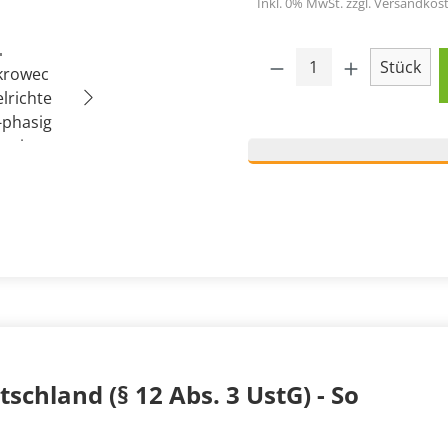
Inkl. 0% MwSt. zzgl. Versandkost
Produkt Anzahl: 
Stück
schland (§ 12 Abs. 3 UstG) - So