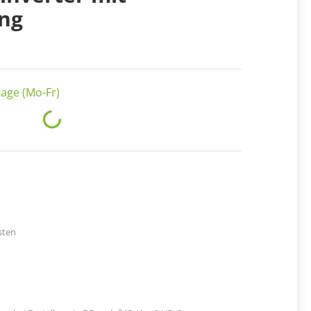
ng
age (Mo-Fr)
Loading...
sten