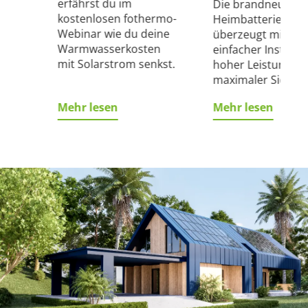
erfährst du im
Die brandneue Plu
kostenlosen fothermo-
Heimbatterie
Webinar wie du deine
von
überzeugt mit
Warmwasserkosten
n-
einfacher Installat
mit Solarstrom senkst.
lung
hoher Leistung u
maximaler Sicherh
Mehr lesen
Mehr lesen