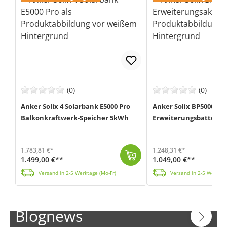
(0)
(0)
Anker Solix 4 Solarbank E5000 Pro
Anker Solix BP5000 5k
Balkonkraftwerk-Speicher 5kWh
Erweiterungsbatterie
1.783,81 €*
1.248,31 €*
1.499,00 €**
1.049,00 €**
Die Solarbank 4 E5000 Pro von Anker (MPN: AE1033Z1-20) ist ein smarter, KI-optimierter Speicher für dein Balkonkraftwerk. Die All-in-One Lösung verein...
Mit dieser LiFePO4-Erweiterungsbatterie BP5000 von Anker (MPN: BP5000) kannst du die Kapazität deiner Solix 4 E5000 Pro Solarbank spielend
Versand in 2-5 Werktage (Mo-Fr)
Versand in 2-5 Werktag
Blognews