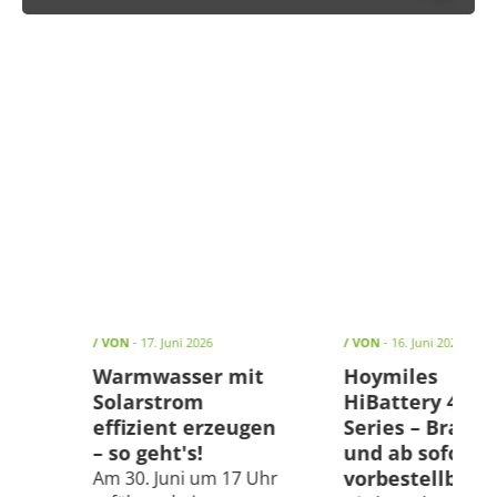
/ VON
- 17. Juni 2026
/ VON
- 16. Juni 2026
Die
Warmwasser mit
Hoymiles
ne-
Solarstrom
HiBattery 4020 
ible
effizient erzeugen
Series – Brand
run
– so geht's!
und ab sofort
vorbestellbar!
Am 30. Juni um 17 Uhr