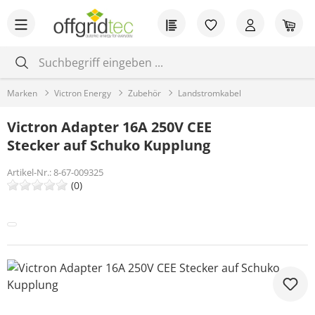
Zum Hauptinhalt springen
Du hast 0 Produkt
War
Marken
Victron Energy
Zubehör
Landstromkabel
Victron Adapter 16A 250V CEE
Stecker auf Schuko Kupplung
Artikel-Nr.:
8-67-009325
(0)
Bildergalerie überspringen