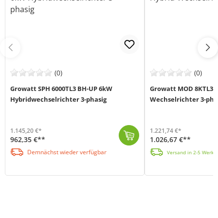
(0)
(0)
Growatt SPH 6000TL3 BH-UP 6kW
Growatt MOD 8KTL3-X
Hybridwechselrichter 3-phasig
Wechselrichter 3-pha
1.145,20 €*
1.221,74 €*
962,35 €**
1.026,67 €**
Der Growatt SPH6000TL3 BH-UP Hybrid-Inverter ist eine hochmoderne Lösung für Solarprojekte. Mit intelligentem Lastmanagement, einer breiten Batteriesp...
Der Growatt MOD 8KTL3-XH-BP Hybrid-Inverter (MPN MOD 8KTL3-XH-BP) ist ein 3-phasiger Wechselrichter, der mit seiner hohen Leistung und seiner Kompakth...
Demnächst wieder verfügbar
Versand in 2-5 Werkta