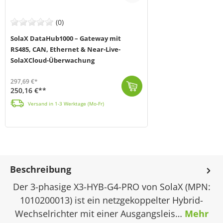
(0)
SolaX DataHub1000 – Gateway mit
RS485, CAN, Ethernet & Near-Live-
SolaXCloud-Überwachung
297,69 €*
250,16 €**
Der SolaX DataHub1000 (MPN: DataHub1000) ist das zentrale Kommunikations- und Management-Gateway für SolaX-Installationen und ermöglicht ortsunabhängi...
Versand in 1-3 Werktage (Mo-Fr)
Beschreibung
Der 3-phasige X3-HYB-G4-PRO von SolaX (MPN:
1010200013) ist ein netzgekoppelter Hybrid-
Wechselrichter mit einer Ausgangsleis…
Mehr