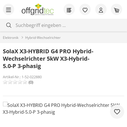
Zum Hauptinhalt springen
Du hast 0 Produkt
War
Elektronik
Hybrid-Wechselrichter
SolaX X3-HYBRID G4 PRO Hybrid-
Wechselrichter 5kW X3-Hybrid-
5.0-P 3-phasig
Artikel-Nr.:
1-52-022880
(0)
Bildergalerie überspringen