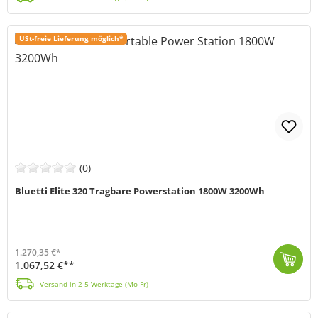
USt-freie Lieferung möglich*
(0)
Bluetti Elite 320 Tragbare Powerstation 1800W 3200Wh
1.270,35 €*
1.067,52 €**
Die Bluetti Elite 320 Portable Power Station ist eine mobile Hochleistungs-Stromversorgung der neuesten Generation. Sie eignet sich ideal als Notstrom...
Versand in 2-5 Werktage (Mo-Fr)