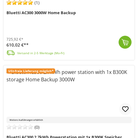
(1)
Bluetti AC300 3000W Home Backup
725,92 €*
610,02 €**
Mit der AC300 präsentiert Bluetti die einzige Version im Sortiment der mobilen Powerstations, die nur in Kombination mit mindestens einem B300 Batteri...
Versand in 2-5 Werktage (Mo-Fr)
USt-freie Lieferung möglich*
Weitere Ausführungen erhältlich
(0)
Bluetti AC300 2,7kWh Powerstation mit 1x B300K Speicher