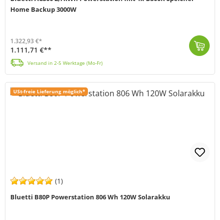
Home Backup 3000W
1.322,93 €*
1.111,71 €**
Entdecke mit dem Speichersystem von Bluetti (MPN: 024895) neue Möglichkeiten, Energie gewinnbringend in deinen Alltag zu nutzen. Die Kombination aus t...
Versand in 2-5 Werktage (Mo-Fr)
USt-freie Lieferung möglich*
(1)
Bluetti B80P Powerstation 806 Wh 120W Solarakku