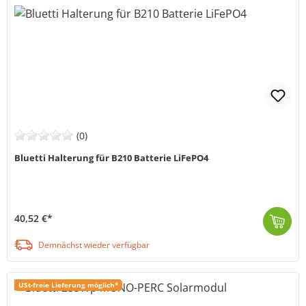
(0)
Bluetti Halterung für B210 Batterie LiFePO4
40,52 €*
Die BABC-210 Halterung von Bluetti ( MPN BABC-210) wurde speziell für die B210 LiFePO4 Batterie entwickelt. Die Brackets gewährleisten den Batterien e...
Demnächst wieder verfügbar
USt-freie Lieferung möglich*