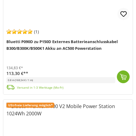
(1)
Bluetti P090D zu P150D Externes Batterieanschlusskabel
B300/B300K/B500K1 Akku an AC500 Powerstation
134,83 €*
113,30 €**
0.8 m
(168,54 € / 1 m)
Mit diesem Bluetti Batterieanschlusskabel (MPN: P090D bis P150D) kannst du die B300, B300K Erweiterungsakku an deine Bluetti AC500 Power Station ansch...
Versand in 1-3 Werktage (Mo-Fr)
USt-freie Lieferung möglich*