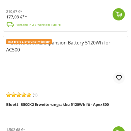
210,67 €*
177,03 €**
Die B80P Powerstation von Bluetti eignet sich mit einer Kapazität von 806 Wh nicht nur ideal als Erweiterungsbatterie für die Bluetti AC60P, sondern a...
Versand in 2-5 Werktage (Mo-Fr)
USt-freie Lieferung möglich*
(1)
Bluetti B500K2 Erweiterungsakku 5120Wh für Apex300
1.502,68 €*