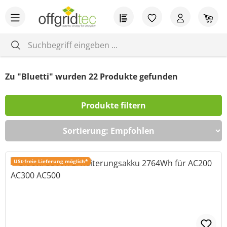
Zum Hauptinhalt springen
Du hast 0 Produkt
War
Zu "Bluetti" wurden
22
Produkte gefunden
Produkte filtern
USt-freie Lieferung möglich*