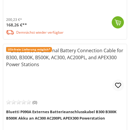
200,23 €*
168,26 €**
Die Bluetti Premium 30 V2 Powerstation (MPN: P-PR30V2-EU-GY-10) ist eine leistungsstarke, mobile Stromquelle der neuesten Generation. Mit ihrer Kapazi...
Demnächst wieder verfügbar
USt-freie Lieferung möglich*
(0)
Bluetti P090A Externes Batterieanschlusskabel B300 B300K
B500K Akku an AC300 AC200PL APEX300 Powerstation