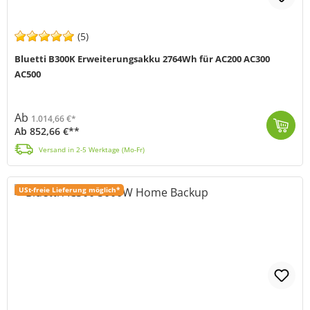
(5)
Bluetti B300K Erweiterungsakku 2764Wh für AC200 AC300
AC500
Ab
1.014,66 €*
Ab 852,66 €**
Der Bluetti B300K Erweiterungsakku (MPN B300K) ist die ideale Lösung, um deine Energieversorgung flexibel zu erweitern. Mit einer Kapazität von 2.764,...
Versand in 2-5 Werktage (Mo-Fr)
USt-freie Lieferung möglich*