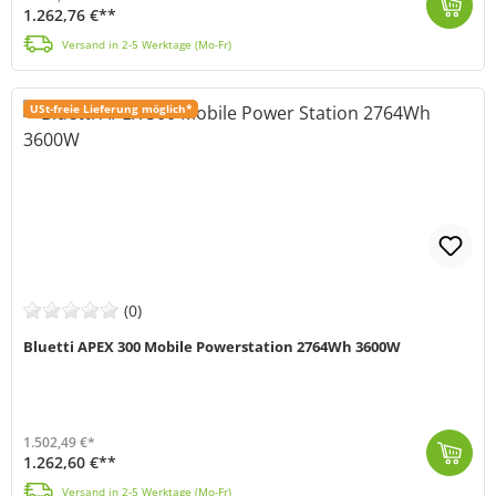
1.262,76 €**
Der Bluetti B500K2 Erweiterungsakku (MPN P-B500K2-EU-GY-10) ist die ideale Lösung, um die Kapazität deiner Powerstation flexibel zu erweitern. Mit ein...
Versand in 2-5 Werktage (Mo-Fr)
USt-freie Lieferung möglich*
(0)
Bluetti APEX 300 Mobile Powerstation 2764Wh 3600W
1.502,49 €*
1.262,60 €**
Die Bluetti APEX 300 Powerstation (MPN: APEX 300) ist eine moderne, leistungsstarke und mobile Stromquelle der neuesten Generation. Mit einer Kapazitä...
Versand in 2-5 Werktage (Mo-Fr)