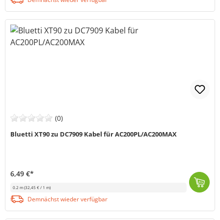
(0)
Bluetti XT90 zu DC7909 Kabel für AC200PL/AC200MAX
6,49 €*
0.2 m
(32,45 € / 1 m)
Das Bluetti XT90 auf DC7909 Kabel wird zur Verbindung mit kompatiblen Bluetti Geräten verwendet, um diese mit einer Blei-Säure-Batterie zu laden. Sie...
Demnächst wieder verfügbar