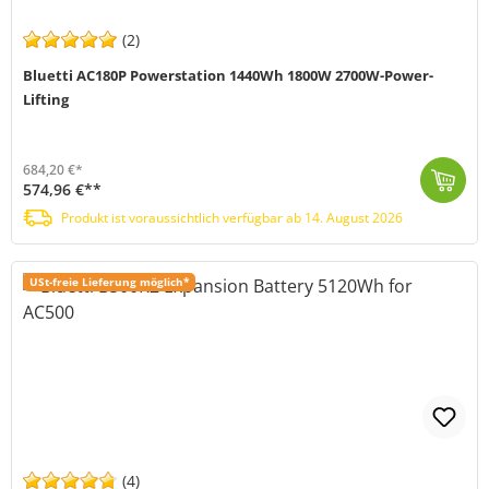
(2)
Bluetti AC180P Powerstation 1440Wh 1800W 2700W-Power-
Lifting
684,20 €*
574,96 €**
Die Bluetti AC180P Powerstation ist die Lösung für alle, die eine zuverlässige und leistungsstarke Energiequelle suchen, sei es für den Einsatz im Fre...
Produkt ist voraussichtlich verfügbar ab 14. August 2026
Produkt ist voraussichtlich verfügbar ab 14. August 2026
USt-freie Lieferung möglich*
(4)