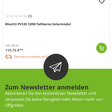
(0)
Bluetti PV120 120W faltbares Solarmodul
131,79 €*
110,75 €**
Mit dem faltbaren Solarmodul von Bluetti (MPN: P-PV120-EU-BK-BL-010) hast du eine 120W starke und innovative Lösung, um deine Geräte von überall aus a...
Demnächst wieder verfügbar
Zum Newsletter anmelden
Abonnieren Sie den kostenlosen Newsletter und
verpassen Sie keine Neuigkeit oder Aktion mehr von
Offgridtec.