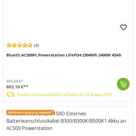
(4)
Bluetti AC200PL Powerstation LiFePO4 2304Wh 2400W 45Ah
955,69 €*
803,10 €**
Mit der Bluetti AC200P L erhältst du eine hochleistungsfähige Powerstation, die mit einer beeindruckenden Kapazität von 2.304Wh (45Ah) und einer Leist...
Produkt ist voraussichtlich verfügbar ab 14. August 2026
Produkt ist voraussichtlich verfügbar ab 14. August 2026
USt-freie Lieferung möglich*