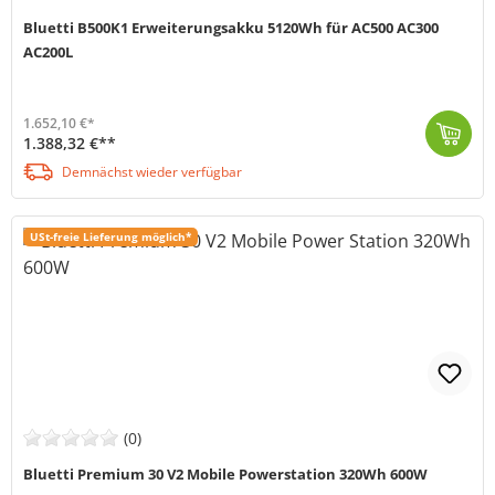
Bluetti B500K1 Erweiterungsakku 5120Wh für AC500 AC300
AC200L
1.652,10 €*
1.388,32 €**
Der Bluetti B500K1 Erweiterungsakku (MPN P-B500K1-EU-GY-10) ist die ideale Lösung, um die Kapazität deiner AC500 Powerstation flexibel zu erweitern. M...
Demnächst wieder verfügbar
USt-freie Lieferung möglich*
(0)
Bluetti Premium 30 V2 Mobile Powerstation 320Wh 600W